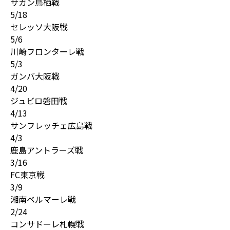
サガン鳥栖戦
5/18
セレッソ大阪戦
5/6
川崎フロンターレ戦
5/3
ガンバ大阪戦
4/20
ジュビロ磐田戦
4/13
サンフレッチェ広島戦
4/3
鹿島アントラーズ戦
3/16
FC東京戦
3/9
湘南ベルマーレ戦
2/24
コンサドーレ札幌戦