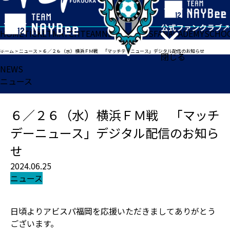
HOME
TICKET
MATCH
TEAM
NEWS
GOODS
FAN
ACADEMY
SCHO
ホーム
>
ニュース
>
６／２６（水）横浜ＦＭ戦 「マッチデーニュース」デジタル配信のお知らせ
閉じる
NEWS
ニュース
６／２６（水）横浜ＦＭ戦 「マッチ
デーニュース」デジタル配信のお知ら
せ
2024.06.25
ニュース
日頃よりアビスパ福岡を応援いただきましてありがとう
ございます。