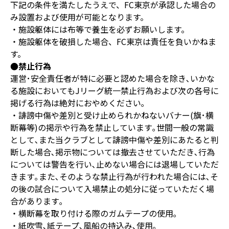
下記の条件を満たしたうえで、FC東京が承認した場合の
み設置および使用が可能となります。
・施設躯体には布等で養生を必ずお願いします。
・施設躯体を破損した場合、FC東京は責任を負いかねま
す。
●禁止行為
運営･安全責任者が特に必要と認めた場合を除き､いかな
る施設においてもJリーグ統一禁止行為および次の各号に
掲げる行為は絶対におやめください｡
・誹謗中傷や差別と受け止められかねないバナー(旗･横
断幕等)の掲示や行為を禁止しています｡世間一般の常識
として､また当クラブとして誹謗中傷や差別にあたると判
断した場合､掲示物については撤去させていただき､行為
については警告を行い､止めない場合には退場していただ
きます｡また､そのような禁止行為が行われた場合には､そ
の後の試合について入場禁止の処分に従っていただく場
合があります｡
・横断幕を取り付ける際のガムテープの使用｡
・紙吹雪､紙テープ､風船の持込み､使用｡