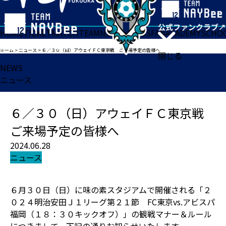
HOME
TICKET
MATCH
TEAM
NEWS
GOODS
FAN
ACADEMY
SCHO
ホーム
>
ニュース
>
６／３０（日）アウェイＦＣ東京戦 ご来場予定の皆様へ
閉じる
NEWS
ニュース
６／３０（日）アウェイＦＣ東京戦
ご来場予定の皆様へ
2024.06.28
ニュース
６月３０日（日）に味の素スタジアムで開催される「２
０２４明治安田Ｊ１リーグ第２１節 FC東京vs.アビスパ
福岡（１８：３０キックオフ）」の観戦マナー＆ルール