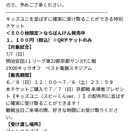
ので、予めご了承ください。
——————————————————————————–
キッズユニを並ばずに確実に受け取ることができる特別
チケット
＜５００枚限定＞ならばんけん発売中
１，１００円（税込）※QRチケットのみ
【対象試合】
7/7（日）
明治安田J１リーグ第22節京都サンガF.C.戦
19:00キックオフ ベスト電器スタジアム
【販売期間】
６／９（日）１２：００～７／６（土）２３：５９
本チケットご購入で７／７（日）京都戦 来場者プレゼン
ト【キッズユニ（スビーくんver．）】の配布列に並ばず
に確実に受け取ることができます！
観戦当日ご来場の際、好きな時間にお受け取りくださ
い。
【受け渡し場所】