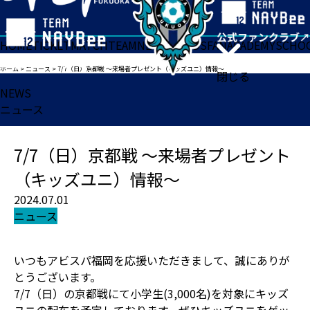
HOME
TICKET
MATCH
TEAM
NEWS
GOODS
FAN
ACADEMY
SCHO
ホーム
>
ニュース
>
7/7（日）京都戦 ～来場者プレゼント（キッズユニ）情報～
閉じる
NEWS
ニュース
7/7（日）京都戦 ～来場者プレゼント
（キッズユニ）情報～
2024.07.01
ニュース
いつもアビスパ福岡を応援いただきまして、誠にありが
とうございます
。
7/7（日）の京都戦にて小学生(3,000名)を対象にキッズ