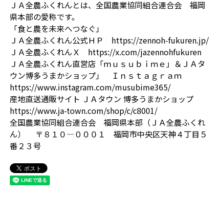
ＪＡ全農ふくれんとは、全国農業協同組合連合会 福岡
県本部の愛称です。
「食と農を未来へつなぐ」
ＪＡ全農ふくれん公式ＨＰ https://zennoh-fukuren.jp/
ＪＡ全農ふくれんＸ https://x.com/jazennohfukuren
ＪＡ全農ふくれん直営店「ｍｕｓｕｂｉｍｅ」＆ＪＡタ
ウン博多うまかショップ」 Ｉｎｓｔａｇｒａｍ
https://www.instagram.com/musubime365/
産地直送通販サイト ＪＡタウン 博多うまかショップ
https://www.ja-town.com/shop/c/c8001/
全国農業協同組合連合会 福岡県本部（ＪＡ全農ふくれ
ん） 〒８１０―０００１ 福岡市中央区天神４丁目５
番２３号