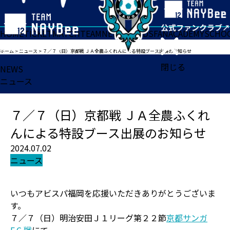
HOME
TICKET
MATCH
TEAM
NEWS
GOODS
FAN
ACADEMY
SCHO
ホーム
>
ニュース
>
７／７（日）京都戦 ＪＡ全農ふくれんによる特設ブース出展のお知らせ
閉じる
NEWS
ニュース
７／７（日）京都戦 ＪＡ全農ふくれ
んによる特設ブース出展のお知らせ
2024.07.02
ニュース
いつもアビスパ福岡を応援いただきありがとうございま
す。
７／７（日）明治安田Ｊ１リーグ第２２節
京都サンガ