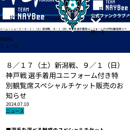
HOME
TICKET
MATCH
TEAM
NEWS
GOODS
FAN
ACADEMY
SCHO
ホーム
>
ニュース
>
８／１７（土）新潟戦、９／１（日）神戸戦 選手着用ユニフォーム付き特別観覧席スペシャルチケット販売のお知らせ
閉じる
NEWS
ニュース
８／１７（土）新潟戦、９／１（日）
神戸戦 選手着用ユニフォーム付き特
別観覧席スペシャルチケット販売のお
知らせ
2024.07.10
ニュース
■選手を選べる魅惑のスペシャルチケット