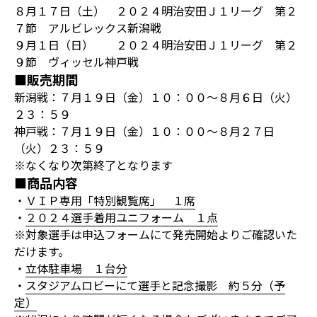
８月１７日（土） ２０２４明治安田Ｊ１リーグ 第２
７節 アルビレックス新潟戦
９月１日（日） ２０２４明治安田Ｊ１リーグ 第２
９節 ヴィッセル神戸戦
■販売期間
新潟戦：７月１９日（金）１０：００～８月６日（火）
２３：５９
神戸戦：７月１９日（金）１０：００～８月２７日
（火）２３：５９
※なくなり次第終了となります
■商品内容
・
ＶＩＰ専用「特別観覧席」 １席
・
２０２４選手着用ユニフォーム １点
※対象選手は申込フォームにて発売開始よりご確認いた
だけます。
・
立体駐車場 １台分
・
スタジアムロビーにて選手と記念撮影 約５分（予
定）