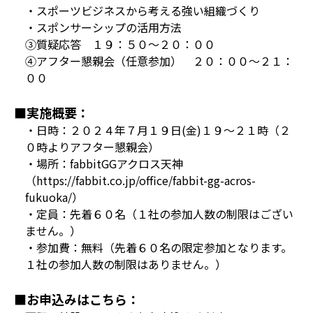
・スポーツビジネスから考える強い組織づくり
・スポンサーシップの活用方法
③質疑応答 １９：５０～２０：００
④アフター懇親会（任意参加） ２０：００～２１：
００
■実施概要：
・日時：２０２４年７月１９日(金)１９〜２１時（２
０時よりアフター懇親会）
・場所：fabbitGGアクロス天神
（https://fabbit.co.jp/office/fabbit-gg-acros-
fukuoka/）
・定員：先着６０名（１社の参加人数の制限はござい
ません。）
・参加費：無料（先着６０名の限定参加となります。
１社の参加人数の制限はありません。）
■お申込みはこちら：