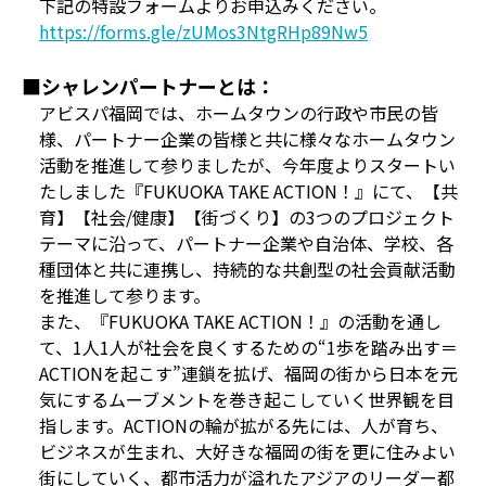
下記の特設フォームよりお申込みください。
https://forms.gle/zUMos3NtgRHp89Nw5
■シャレンパートナーとは：
アビスパ福岡では、ホームタウンの行政や市民の皆
様、パートナー企業の皆様と共に様々なホームタウン
活動を推進して参りましたが、今年度よりスタートい
たしました『FUKUOKA TAKE ACTION！』にて、【共
育】【社会/健康】【街づくり】の3つのプロジェクト
テーマに沿って、パートナー企業や自治体、学校、各
種団体と共に連携し、持続的な共創型の社会貢献活動
を推進して参ります。
また、『FUKUOKA TAKE ACTION！』の活動を通し
て、1人1人が社会を良くするための“1歩を踏み出す＝
ACTIONを起こす”連鎖を拡げ、福岡の街から日本を元
気にするムーブメントを巻き起こしていく世界観を目
指します。ACTIONの輪が拡がる先には、人が育ち、
ビジネスが生まれ、大好きな福岡の街を更に住みよい
街にしていく、都市活力が溢れたアジアのリーダー都