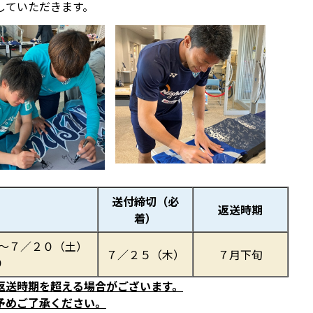
していただきます。
送付締切（必
返送時期
着）
～７／２０（土）
７／２５（木）
７月下旬
９
返送時期を超える場合がございます。
予めご了承ください。