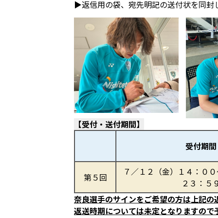
▶返信用の袋、宛先明記の送付状を同封
【受付・送付期間】
受付期間
７／１２（金）１４：００
第５回
２３：５
奈良選手のサインをご希望の方は上記の
返送時期については未定となりますので