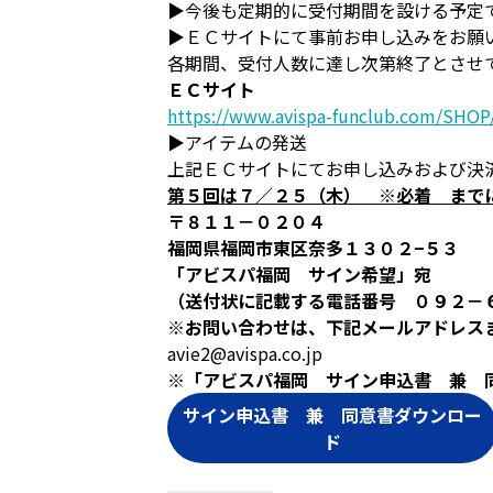
▶今後も定期的に受付期間を設ける予定
▶ＥＣサイトにて事前お申し込みをお願
各期間、受付人数に達し次第終了とさせ
ＥＣサイト
https://www.avispa-funclub.com/SHOP/
▶アイテムの発送
上記ＥＣサイトにてお申し込みおよび決
第５回は７／２５（木） ※必着 まで
〒８１１－０２０４
福岡県福岡市東区奈多１３０２−５３
「アビスパ福岡 サイン希望」宛
（送付状に記載する電話番号 ０９２－
※お問い合わせは、下記メールアドレス
avie2@avispa.co.jp
※「アビスパ福岡 サイン申込書 兼 
サイン申込書 兼 同意書ダウンロー
ド