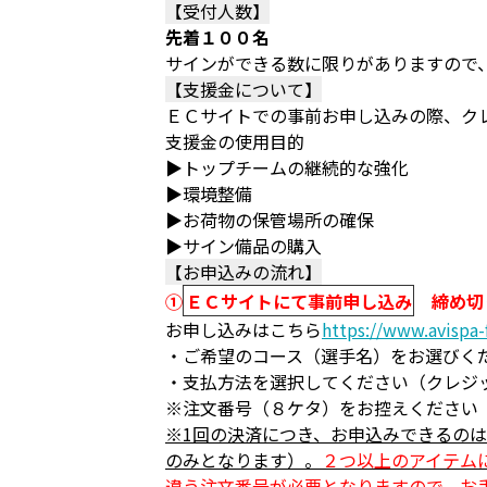
【受付人数】
先着１００名
サインができる数に限りがありますので
【支援金について】
ＥＣサイトでの事前お申し込みの際、ク
支援金の使用目的
▶トップチームの継続的な強化
▶環境整備
▶お荷物の保管場所の確保
▶サイン備品の購入
【お申込みの流れ】
①
ＥＣサイトにて事前申し込み
締め切り
お申し込みはこちら
https://www.avispa
・ご希望のコース（選手名）をお選びく
・支払方法を選択してください（クレジ
※注文番号（８ケタ）をお控えください
※1回の決済につき、お申込みできるの
のみとなります）。
２つ以上のアイテム
違う注文番号が必要となりますので、お