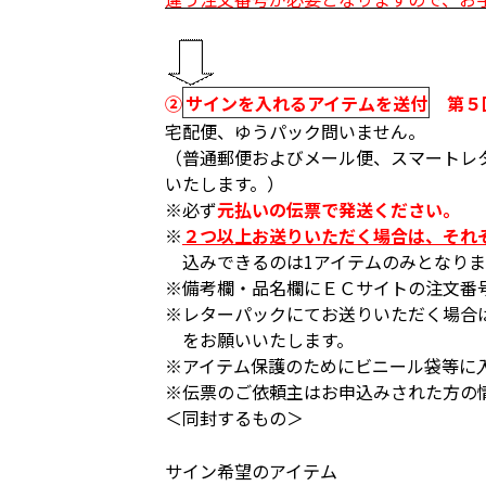
➁
サインを入れるアイテムを送付
第５回
宅配便、ゆうパック問いません。
（普通郵便およびメール便、スマートレ
いたします。）
必ず
元払いの伝票で発送ください。
２つ以上お送りいただく場合は、それ
込みできるのは1アイテムのみとなりま
備考欄・品名欄にＥＣサイトの注文番
レターパックにてお送りいただく場合
をお願いいたします。
アイテム保護のためにビニール袋等に
伝票のご依頼主はお申込みされた方の
＜同封するもの＞
サイン希望のアイテム