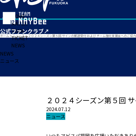
HOME
MATCH
TEAM
ホーム
>
ニュース
>
２０２４シーズン第５回 サインの郵送受付 および チーム強化支援金へのご協
TICKET
NEWS
NEWS
ニュース
２０２４シーズン第５回 サ
2024.07.12
ニュース
いつもアビスパ福岡を応援いただきあり