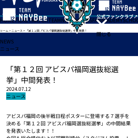
HOME
TICKET
MATCH
TEAM
NEWS
GOODS
FAN
ACADEMY
SCHO
ホーム
>
ニュース
>
「第１２回 アビスパ福岡選抜総選挙」中間発表！
閉じる
NEWS
ニュース
「第１２回 アビスパ福岡選抜総選
挙」中間発表！
2024.07.12
ニュース
アビスパ福岡の後半戦日程ポスターに登場する７選手を
決める「第１２回 アビスパ福岡選抜総選挙」の中間結果
を発表いたします！！