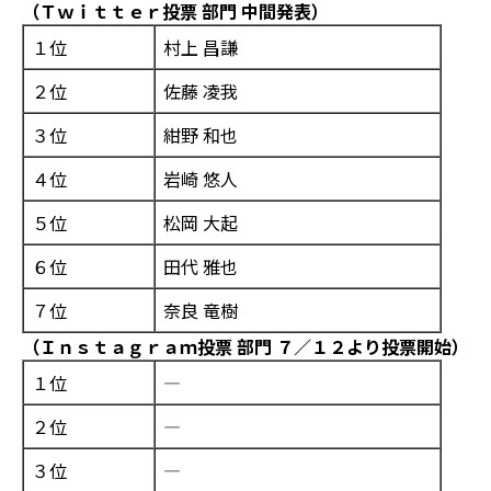
（Ｔｗｉｔｔｅｒ投票 部門 中間発表）
１位
村上 昌謙
２位
佐藤 凌我
３位
紺野 和也
４位
岩崎 悠人
５位
松岡 大起
６位
田代 雅也
７位
奈良 竜樹
（Ｉｎｓｔａｇｒａｍ投票 部門 ７／１２より投票開始）
１位
―
２位
―
３位
―