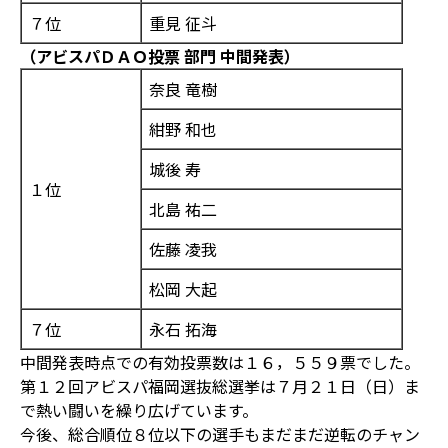
７位
重見 征斗
（アビスパＤＡＯ投票 部門 中間発表）
奈良 竜樹
紺野 和也
城後 寿
１位
北島 祐二
佐藤 凌我
松岡 大起
７位
永石 拓海
中間発表時点での有効投票数は１６，５５９票でした。
第１２回アビスパ福岡選抜総選挙は７月２１日（日）ま
で熱い闘いを繰り広げています。
今後、総合順位８位以下の選手もまだまだ逆転のチャン