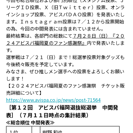
今回も総合順位および部門別順位（スタジアム投票、Ｊ
リーグＩＤ投票、Ｘ（旧Ｔｗｉｔｔｅｒ）投票、オンラ
インショップ投票、アビスパＤＡＯ投票）を発表いたし
ます。Ｉｎｓｔａｇｒａｍ投票は７／１２から投票開始
の為、今回の中間発表には含まれていません。
最終結果は、各部門の総数にて
７月２８日（日）『２０
２４アビスパ福岡夏のファン感謝祭』
内で発表いたしま
す。
選挙戦は７／２１（日）まで！総選挙投票対象グッズも
今後続々販売を予定しています。
みなさま、ぜひ推しメン選手への投票をよろしくお願い
します！
【２０２４アビスパ福岡夏のファン感謝祭 チケット販
売詳細について】
https://www.avispa.co.jp/news/post-71564
［第１２回 アビスパ福岡選抜総選挙 中間発
表］（７月１１日時点の集計結果）
≪総合順位 中間発表≫
１位
紺野 和也