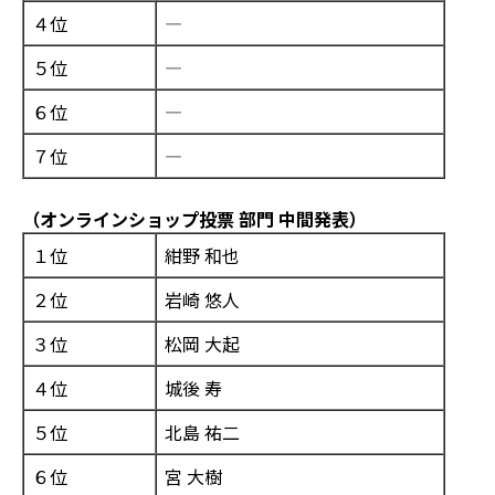
４位
―
５位
―
６位
―
７位
―
（オンラインショップ投票 部門 中間発表）
１位
紺野 和也
２位
岩崎 悠人
３位
松岡 大起
４位
城後 寿
５位
北島 祐二
６位
宮 大樹