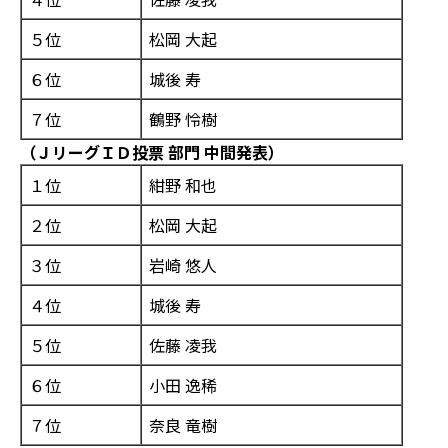
５位
松岡 大起
６位
城後 寿
７位
鶴野 怜樹
（ＪリーグＩＤ投
票 部門 中間発表）
１位
紺野 和也
２位
松岡 大起
３位
岩崎 悠人
４位
城後 寿
５位
佐藤 凌我
６位
小田 逸稀
７位
奈良 竜樹