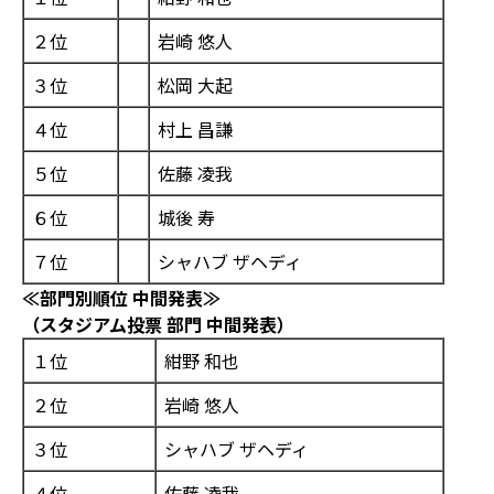
２位
岩崎 悠人
３位
松岡 大起
４位
村上 昌謙
５位
佐藤 凌我
６位
城後 寿
７位
シャハブ ザヘディ
≪部門別順位 中間発表≫
（スタジアム投
票 部門 中間発表）
１位
紺野 和也
２位
岩崎 悠人
３位
シャハブ ザヘディ
４位
佐藤 凌我