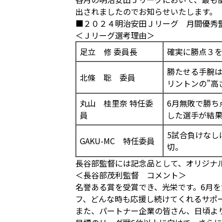
出されましたのでお知らせいたします。
■２０２４明治安田Ｊリーグ 月間優秀
＜Ｊリーグ選考理由＞
足立 修 委員長
確実に勝点３
勝たせる手腕
北條 聡 委員
リントンの”高
丸山 桂里奈 特任委
6月無敗で勝ち
員
した選手が結
5試合負けなし
GAKU-MC 特任委員
切。
長谷部監督には記念品として、オリジナ
＜長谷部茂利監督 コメント＞
名誉ある賞を受賞でき、光栄です。6月
フ、どんな時も応援し続けてくれるサポ
また、パートナー企業の皆さん、日頃よ