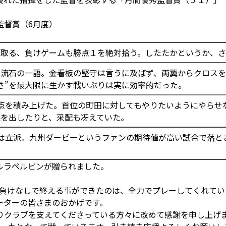
監督賞（6月度）
を取る、負けゲームも勝点１を絶対拾う。したたかというか、
は流石の一語。金看板の堅守は言うに及ばず、両翼からクロス
さ”を最大限に生かす戦いぶりは実に効率的だった。
点を積み上げた。首位の町田に対してもやりたいようにやらせ
果を出したりと、采配も冴えていた。
は立派。九州ダービーというファンの期待値が高い試合で落と
ルラペルピンが贈られました。
を負けなしで終える事ができたのは、全力でプレーしてくれてい
ーターの皆さまのおかげです。
りクラブを支えてくださっている方々に改めて感謝を申し上げ