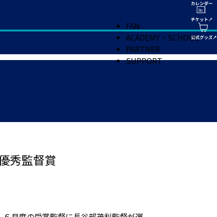
FAN
ACADEMY・SCHOOL
PARTNER
SUPPORT
間優秀監督賞
 ６月度の受賞監督に長谷部茂利監督が選