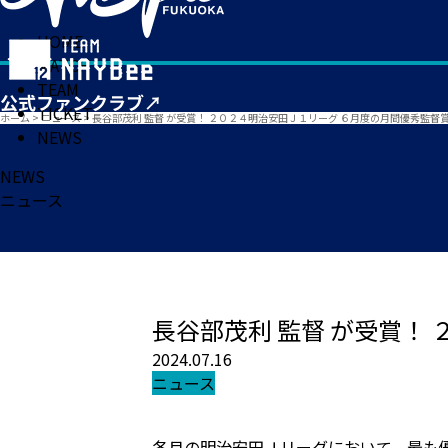
HOME
MATCH
TEAM
TICKET
ホーム
>
ニュース
>
長谷部茂利 監督 が受賞！ ２０２４明治安田Ｊ１リーグ ６月度の月間優秀監督
NEWS
NEWS
ニュース
長谷部茂利 監督 が受賞！
2024.07.16
ニュース
各月の明治安田Ｊリーグにおいて、最も