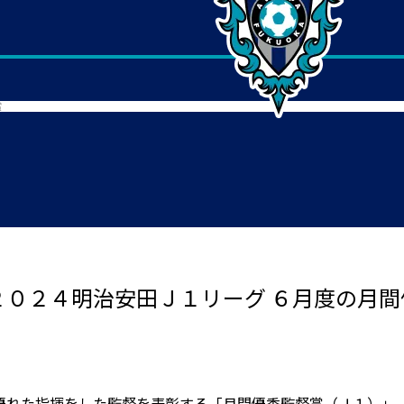
賞
 ２０２４明治安田Ｊ１リーグ ６月度の月
優れた指揮をした監督を表彰する「月間優秀監督賞（Ｊ１）」