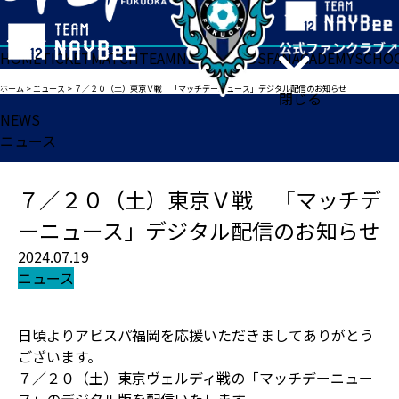
HOME
TICKET
MATCH
TEAM
NEWS
GOODS
FAN
ACADEMY
SCHO
ホーム
>
ニュース
>
７／２０（土）東京Ｖ戦 「マッチデーニュース」デジタル配信のお知らせ
閉じる
NEWS
ニュース
７／２０（土）東京Ｖ戦 「マッチデ
ーニュース」デジタル配信のお知らせ
2024.07.19
ニュース
日頃よりアビスパ福岡を応援いただきましてありがとう
ございます。
７／２０（土）東京ヴェルディ戦の「マッチデーニュー