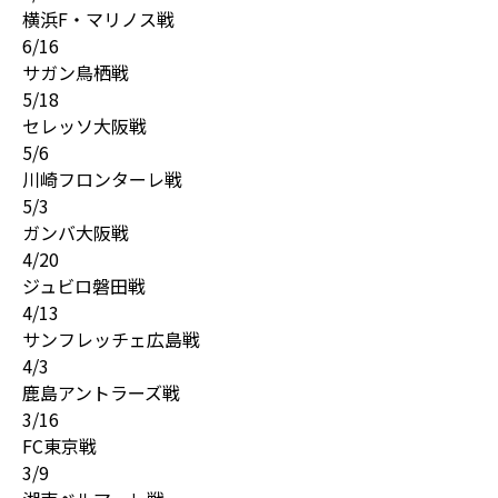
横浜F・マリノス戦
6/16
サガン鳥栖戦
5/18
セレッソ大阪戦
5/6
川崎フロンターレ戦
5/3
ガンバ大阪戦
4/20
ジュビロ磐田戦
4/13
サンフレッチェ広島戦
4/3
鹿島アントラーズ戦
3/16
FC東京戦
3/9