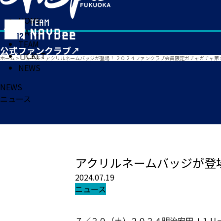
HOME
MATCH
TEAM
TICKET
ホーム
>
ニュース
>
アクリルネームバッジが登場！ ２０２４ファンクラブ会員限定ガチャガチャ第
NEWS
NEWS
ニュース
アクリルネームバッジが登
2024.07.19
ニュース
７／２０（土）２０２４明治安田Ｊ１リ