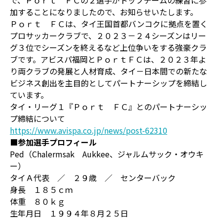
で、Ｐｏｒｔ ＦＣの２選手がトップチームの練習に参
加することになりましたので、お知らせいたします。
Ｐｏｒｔ ＦＣは、タイ王国首都バンコクに拠点を置く
プロサッカークラブで、２０２３－２４シーズンはリー
グ３位でシーズンを終えるなど上位争いをする強豪クラ
ブです。アビスパ福岡とＰｏｒｔＦＣは、２０２３年よ
り両クラブの発展と人材育成、タイ－日本間での新たな
ビジネス創出を主目的としてパートナーシップを締結し
ています。
タイ・リーグ１『Ｐｏｒｔ ＦＣ』とのパートナーシッ
プ締結について
https://www.avispa.co.jp/news/post-62310
■参加選手プロフィール
Ped（Chalermsak Aukkee、ジャルムサック・オウキ
ー）
タイＡ代表 ／ ２９歳 ／ センターバック
身長 １８５ｃｍ
体重 ８０ｋｇ
生年月日 １９９４年８月２５日