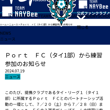
HOME
TICKET
MATCH
TEAM
NEWS
GOODS
FAN
ACADEMY
SCHO
ホーム
>
ニュース
>
Ｐｏｒｔ ＦＣ（タイ1部）から練習参加のお知らせ
閉じる
NEWS
ニュース
Ｐｏｒｔ ＦＣ（タイ1部）から練習
参加のお知らせ
2024.07.19
ニュース
このたび、提携クラブであるタイ・リーグ１（タイ１
部）に所属するＰｏｒｔ ＦＣとのパートナーシップ活
動の一環として、７／２０（土）から７／２８（日）ま