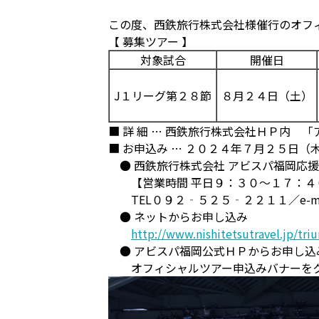
この度、西鉄旅行株式会社様催行のオフ
【 募集ツアー 】
対象試合
開催日
J１リーグ第２８節
８月２４日（土）
■ 詳 細 … 西鉄旅行株式会社ＨＰ内
■ お申込み … ２０２４年７月２５日（
● 西鉄旅行株式会社 アビスパ福岡応援
【営業時間 平日９：３０～１７：４０
TEL０９２‐５２５‐２２１１／e-ma
● ネットからお申し込み
http://www.nishitetsutravel.jp/tr
● アビスパ福岡公式ＨＰからお申し込
オフィシャルツアー申込みバナーを