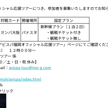
ィシャル応援ツアーにつき、参加者を募集いたしますのでお知
対戦カード
開催場所
設定プラン
新幹線プラン（１泊２日）
ガンバ大阪
パナスタ
・観戦チケット付き
・観戦チケット無し
 「アビスパ福岡オフィシャル応援ツアー」ページにてご確認くだ
木） １２時００分～
ツアー 係
／土・日・祝 休み】
il：
avispa-tour@nnr-g.com
iumph/avispa/index.html
み
クリック