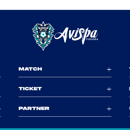
MATCH
TICKET
PARTNER