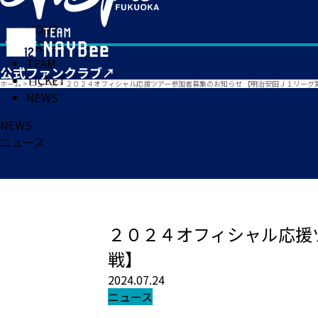
HOME
MATCH
TEAM
TICKET
ホーム
>
ニュース
>
２０２４オフィシャル応援ツアー参加者募集のお知らせ 【明治安田Ｊ１リーグ
NEWS
NEWS
ニュース
２０２４オフィシャル応援
戦】
2024.07.24
ニュース