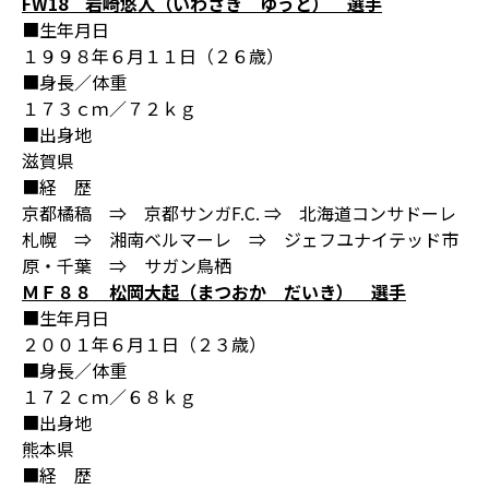
FW18 岩崎悠人（いわさき ゆうと） 選手
■生年月日
１９９８年６月１１日（２６歳）
■身長／体重
１７３ｃｍ／７２ｋｇ
■出身地
滋賀県
■経 歴
京都橘稿 ⇒ 京都サンガF.C. ⇒ 北海道コンサドーレ
札幌 ⇒ 湘南ベルマーレ ⇒ ジェフユナイテッド市
原・千葉 ⇒ サガン鳥栖
ＭＦ８８ 松岡大起（まつおか だいき） 選手
■生年月日
２００１年６月１日（２３歳）
■身長／体重
１７２ｃｍ／６８ｋｇ
■出身地
熊本県
■経 歴