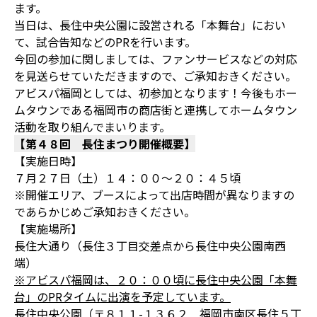
ます。
当日は、長住中央公園に設営される「本舞台」におい
て、試合告知などのPRを行います。
今回の参加に関しましては、ファンサービスなどの対応
を見送らせていただきますので、ご承知おきください。
アビスパ福岡としては、初参加となります！今後もホー
ムタウンである福岡市の商店街と連携してホームタウン
活動を取り組んでまいります。
【第４８回 長住まつり開催概要】
【実施日時】
７月２７日（土）１４：００～２０：４５頃
※開催エリア、ブースによって出店時間が異なりますの
であらかじめご承知おきください。
【実施場所】
長住大通り（長住３丁目交差点から長住中央公園南西
端）
※アビスパ福岡は、２０：００頃に長住中央公園「本舞
台」のPRタイムに出演を予定しています。
長住中央公園（〒８１１-１３６２ 福岡市南区長住５丁