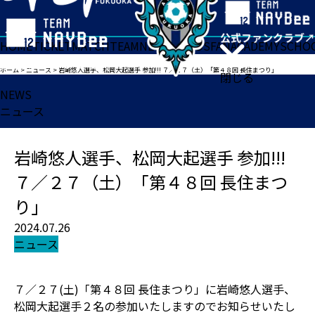
HOME
TICKET
MATCH
TEAM
NEWS
GOODS
FAN
ACADEMY
SCHO
ホーム
>
ニュース
>
岩崎悠人選手、松岡大起選手 参加!!! ７／２７（土）「第４８回 長住まつり」
閉じる
NEWS
ニュース
岩崎悠人選手、松岡大起選手 参加!!!
７／２７（土）「第４８回 長住まつ
り」
2024.07.26
ニュース
７／２７(土)「第４８回 長住まつり」に岩崎悠人選手、
松岡大起選手２名の参加いたしますのでお知らせいたし