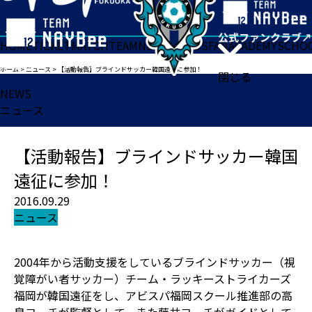
HOME
TICKET
MATCH
TEAM
NEWS
GOODS
FAN
ACADEMY
SCHO
ホーム
>
ニュース
>
【活動報告】ブラインドサッカー韓国遠征に参加！
閉じる
NEWS
ニュース
【活動報告】ブラインドサッカー韓国
遠征に参加！
2016.09.29
ニュース
2004年から活動支援をしているブラインドサッカー（視
覚障がい者サッカー）チーム・ラッキーストライカーズ
福岡が韓国遠征をし、アビスパ福岡スクール推進部の高