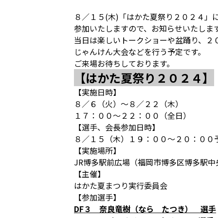
８／１５(木)「はかた夏祭り２０２４」
参加いたしますので、お知らせいたしま
当日は楽しいトークショーや盆踊り、２
じゃんけん大会などを行う予定です。
ご来場お待ちしております。
【はかた夏祭り２０２４】
【実施日時】
８／６（火）～８／２２（木）
１７：００～２２：００（全日）
【選手、会長参加日時】
８／１５（木）１９：００～２０：００
【実施場所】
JR博多駅前広場（福岡市博多区博多駅中央
【主催】
はかた夏まつり実行委員会
【参加選手】
DF３ 奈良竜樹（なら たつき） 選手