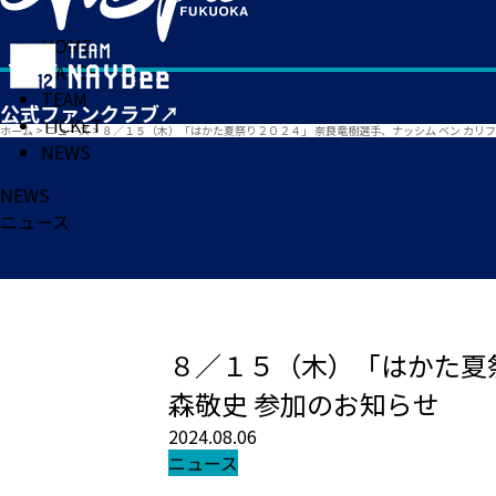
HOME
MATCH
TEAM
TICKET
ホーム
>
ニュース
>
８／１５（木）「はかた夏祭り２０２４」 奈良竜樹選手、ナッシム ベン カリ
NEWS
NEWS
ニュース
８／１５（木）「はかた夏祭
森敬史 参加のお知らせ
2024.08.06
ニュース