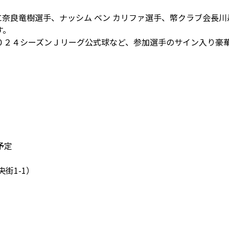
に奈良竜樹選手、ナッシム ベン カリファ選手、幣クラブ会長
す。
０２４シーズンＪリーグ公式球など、参加選手のサイン入り豪
予定
街1-1）