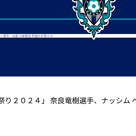
ファ選手、会長 川森敬史 参加のお知らせ
り２０２４」 奈良竜樹選手、ナッシム ベ