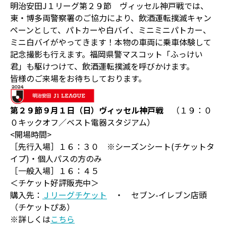
明治安田J１リーグ第２９節 ヴィッセル神戸戦では、
東・博多両警察署のご協力により、飲酒運転撲滅キャン
ペーンとして、パトカーや白バイ、ミニミニパトカー、
ミニ白バイがやってきます！本物の車両に乗車体験して
記念撮影も行えます。福岡県警マスコット「ふっけい
君」も駆けつけて、飲酒運転撲滅を呼びかけます。
皆様のご来場をお待ちしております。
第２９節９月１日（日）ヴィッセル神戸戦
（１９：０
０キックオフ／ベスト電器スタジアム）
<開場時間>
［先行入場］１６：３０ ※シーズンシート(チケットタ
イプ)・個人パスの方のみ
［一般入場］１６：４５
＜チケット好評販売中＞
購入先：
Ｊリーグチケット
・ セブン-イレブン店頭
（チケットぴあ）
※詳しくは
こちら