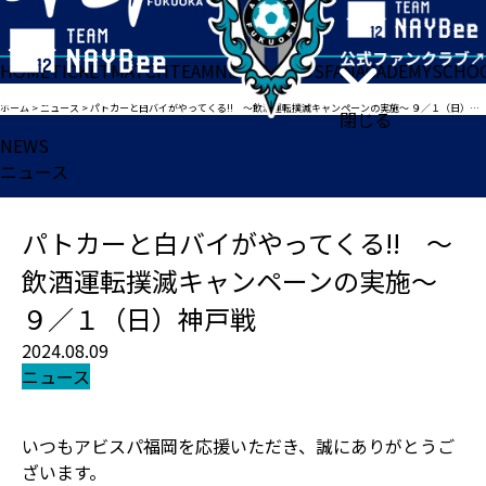
HOME
TICKET
MATCH
TEAM
NEWS
GOODS
FAN
ACADEMY
SCHO
ホーム
>
ニュース
>
パトカーと白バイがやってくる!! ～飲酒運転撲滅キャンペーンの実施～ ９／１（日）神戸戦
閉じる
NEWS
ニュース
パトカーと白バイがやってくる!! ～
飲酒運転撲滅キャンペーンの実施～
９／１（日）神戸戦
2024.08.09
ニュース
いつもアビスパ福岡を応援いただき、誠にありがとうご
ざいます。