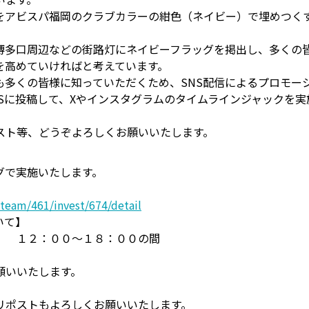
をアビスパ福岡のクラブカラーの紺色（ネイビー）で埋めつく
。
博多口周辺などの街路灯にネイビーフラッグを掲出し、多くの
を高めていければと考えています。
も多くの皆様に知っていただくため、SNS配信によるプロモー
Sに投稿して、Xやインスタグラムのタイムラインジャックを
スト等、どうぞよろしくお願いいたします。
グで実施いたします。
team/461/invest/674/detail
いて】
） １２：００～１８：００の間
願いいたします。
。
リポストもよろしくお願いいたします。