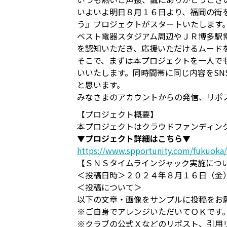
いよいよ明日８月１６日より、福岡の街
う』プロジェクトがスタートいたします
ベスト電器スタジアム周辺やＪＲ博多駅
を認知いただき、応援いただけるムード
そこで、まずは本プロジェクトを一人で
いいたします。同時間帯に同じ内容をSN
と思います。
みなさまのアカウントからの発信、リポ
【プロジェクト概要】
本プロジェクトはクラウドファンディン
▼プロジェクト詳細はこちら▼
https://www.spportunity.com/fukuoka/
【ＳＮＳタイムラインジャック実施につ
＜投稿日時＞２０２４年８月１６日（金
＜投稿について＞
以下の文章・画像をサンプルに投稿をお
※ご自身でアレンジいただいてＯＫです
※クラブの公式Ｘなどのリポスト、引用