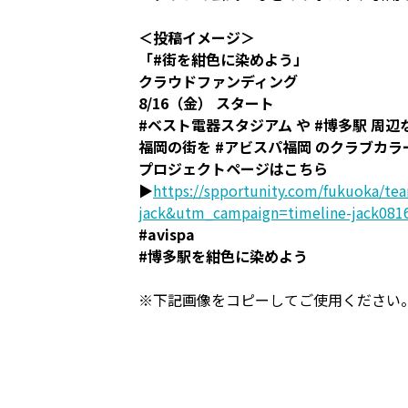
＜投稿イメージ＞
「#街を紺色に染めよう」
クラウドファンディング
8/16（金） スタート
#ベスト電器スタジアム や #博多駅 周
福岡の街を #アビスパ福岡 のクラブカ
プロジェクトページはこちら
▶️
https://spportunity.com/fukuoka/t
jack&utm_campaign=timeline-jack081
#avispa
#博多駅を紺色に染めよう
※下記画像をコピーしてご使用ください