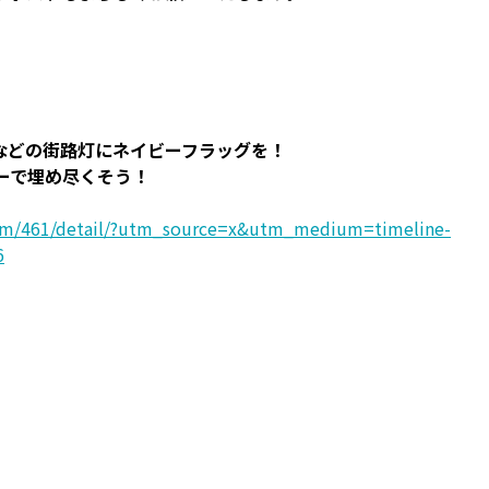
辺などの街路灯にネイビーフラッグを！
ラーで埋め尽くそう！
eam/461/detail/?utm_source=x&utm_medium=timeline-
6
。