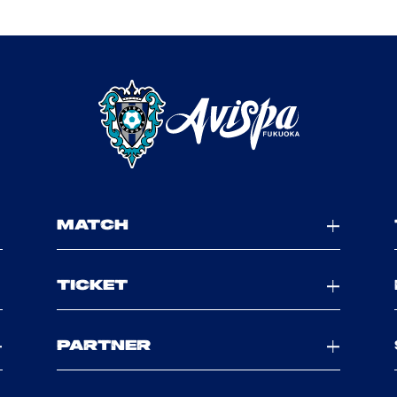
MATCH
TICKET
PARTNER