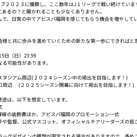
ップ２０２３に優勝し、ここ数年はJ１リーグで戦い続けていま
にあるの？と聞かれることも少なくありません。
んで、日常の中でアビスパ福岡を感じてもらう機会を増やして
。
皆様と共に歩みを進めていくための新たな第一歩にできればと
15日（日）23:59
なる可能性があります。
タジアム周辺(２０２４シーズン中の掲出を目指します！)
口周辺 (２０２５シーズン開幕に向けて掲出を目指します！)
使途は、以下を想定しています。
式
導線の装飾費ほか、アビスパ福岡のプロモーション一式
手や監督、公式マスコット、オフィシャルチアリーダーズの皆
ラッグデザインの種類が限定される場合がありますので、予め