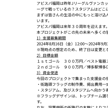
アビスパ福岡は昨年Jリーグルヴァンカ
ーグで戦っているの？スタジアムはどこ
まずは皆さんの生活の中にもっと溶け込
います。
アビスパ福岡は来年３０周年を迎えます
本プロジェクトがこの先の未来へ多くの
1）支援募集期間
2024年8月16日（金）12:00～2024年9月
※現時点の想定のため、終了日は変更と
2）目標金額
１ｓｔゴール ３００万円／ベスト電器ス
２ｎｄゴール ９００万円／博多駅博多
3）資金使途
今回のプロジェクトで集まった支援金の
・街路頭フラッグの制作費、掲出費用一
・スタジアム、及びスタジアムへ向かう
※フラッグデザインは、トップチーム選
す。
なお、設置個所の街路灯の本数によりフ