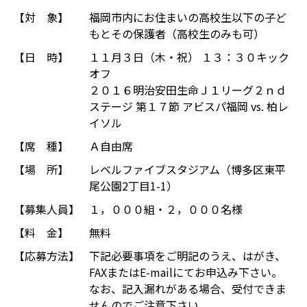
【対 象】
福岡市内にお住まいの高校生以下の子ど
もとその保護者（高校生のみも可）
【日 時】
１１月３日（木・祝） １３：３０キック
オフ
２０１６明治安田生命Ｊ１リーグ２ｎｄ
ステージ 第１７節 アビスパ福岡 vs. 柏レ
イソル
【席 種】
Ａ自由席
【場 所】
レベルファイブスタジアム（博多区東平
尾公園2丁目1-1）
【募集人員】
１，０００組・２，０００名様
【料 金】
無料
【応募方法】
下記必要事項をご明記のうえ、はがき、
FAXまたはE-mailにてお申込み下さい。
なお、記入漏れがある場合、受付できま
せんのでご注意下さい。