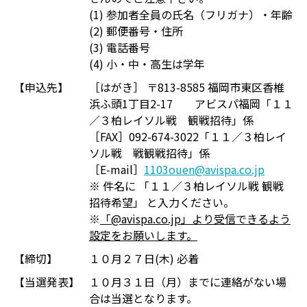
(1) 参加者全員の氏名（フリガナ）・年齢
(2) 郵便番号・住所
(3) 電話番号
(4) 小・中・高生は学年
【申込先】
［はがき］ 〒813-8585 福岡市東区香椎
浜ふ頭1丁目2-17 アビスパ福岡「１１
／３柏レイソル戦 観戦招待」係
［FAX］092-674-3022「１１／３柏レイ
ソル戦 戦観戦招待」係
［E-mail］
1103ouen@avispa.co.jp
※ 件名に 「１１／３柏レイソル戦 観戦
招待希望」 と入力ください。
※
「@avispa.co.jp」より受信できるよう
設定をお願いします。
【締切】
１０月２７日(木) 必着
【当選発表】
１０月３１日（月）までに連絡がない場
合は当選となります。