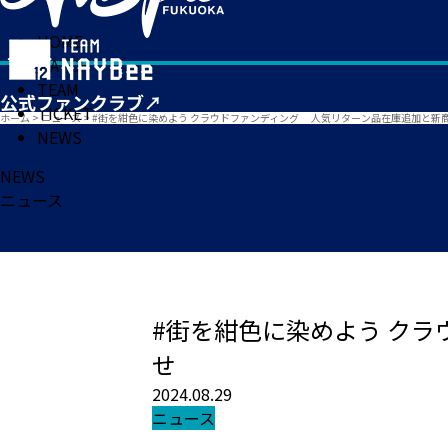
HOME
MATCH
TEAM
TICKET
ホーム
>
ニュース
>
#街を紺色に染めよう クラウドファンディング 人気リターン品在庫追加と新
NEWS
NEWS
ニュース
#街を紺色に染めよう ク
せ
2024.08.29
ニュース