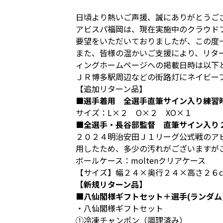
日頃より熱いご声援、誠にありがとうご
アビスパ福岡は、現在実施中のクラウド
要望をいただいておりましたが、この度
また、皆様の温かいご支援により、リタ
ィングホームページへの掲載日時は以下
ＪＲ博多駅周辺などの街路灯にネイビー
【追加リターン品】
■選手着用 全選手直筆サイン入り練習時
サイズ：L×２ O×２ XO×１
■全選手・長谷部監督 直筆サイン入り
２０２４明治安田Ｊ１リーグ公式戦のア
用したため、多少の汚れがございますが
ボールケース：moltenクリアケース
【サイズ】‎幅２４×奥行２４×高さ２６
【新規リターン品】
■八仙閣様ギフトセット＋選手(ランダム
・八仙閣様ギフトセット
①冷凍チャンポン（調理済み）