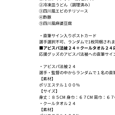
②冷凍皿うどん（調理済み）
③四川風エビのチリソース
④酢豚
⑤四川風麻婆豆腐
・直筆サイン入りポストカード
選手選択不可、ランダムで1枚同梱され
■アビスパ法被２４＋クールタオル２４応
応援グッズのアビスパ法被への直筆サイ
・アビスパ法被２４
選手・監督の中からランダムで１名の直
【素材】
ポリエステル１００％
【サイズ】
身丈：８５CM 身巾：６７CM 肩巾：６７
・クールタオル２４
【素材】