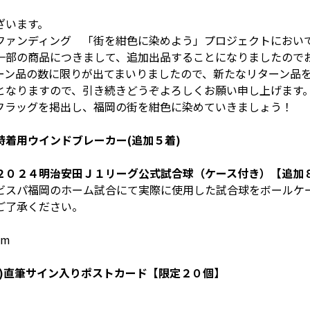
ざいます。
ファンディング 「街を紺色に染めよう」プロジェクトにおい
一部の商品につきまして、追加出品することになりましたので
ーン品の数に限りが出てまいりましたので、新たなリターン品
となりますので、引き続きどうぞよろしくお願い申し上げます
フラッグを掲出し、福岡の街を紺色に染めていきましょう！
着用ウインドブレーカー(追加５着)
２０２４明治安田Ｊ１リーグ公式試合球（ケース付き）【追加
ビスパ福岡のホーム試合にて実際に使用した試合球をボールケ
ご了承ください。
cm
)直筆サイン入りポストカード【限定２０個】