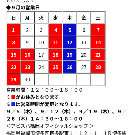
せいたします。
◆９月の営業日
日
月
火
水
木
金
土
1
2
3
4
5
6
7
8
9
10
11
12
13
14
15
16
17
18
19
20
21
22
23
24
25
26
27
28
29
30
営業時間：１２：００～１８：００
※
■
がお休みとなります。
※
■
は営業時間が変更となります。
９／５（木）、９／１２（木）、９／１９（木）、９／
２６（木）１４：３０～１８：００
＜アビスパ福岡オフィシャルショップ ＞
福岡県福岡市博多区博多駅東１－１２－１ ＪＲ博多駅