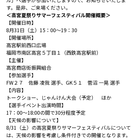
ル」へ選手が参加いたしますので、お知らせいたしま
す。是非、ご来場ください。
＜高宮夏祭りサマーフェスティバル開催概要＞
【開催日時】
8月31日（土）15：00～19：30
【開催場所】
高宮駅前西口広場
福岡市南区高宮５丁目１（西鉄高宮駅前）
【主催】
高宮商店街振興組合
【参加選手】
FW２７ 佐藤 凌我 選手、GK５１ 菅沼 一晃 選手
【内容】
トークショー、じゃんけん大会（予定） ほか
【選手イベント出演時間】
17：00～18:00の間で30分程度予定
【天候の影響について】
8/31（土）の高宮夏祭りサマーフェスティバルについて
は、天候の影響を考慮し条件付きでの開催となります。