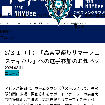
HOME
TICKET
MATCH
TEAM
NEWS
GOODS
FAN
ACADEMY
SCHO
ホーム
>
ニュース
>
8/３１（土）「高宮夏祭りサマーフェスティバル」への選手参加のお知らせ
閉じる
NEWS
ニュース
8/３１（土）「高宮夏祭りサマーフェ
スティバル」への選手参加のお知らせ
2024.08.31
ニュース
アビスパ福岡は、ホームタウン活動の一環として、高宮
駅前西口広場で開催されるサポートファミリーの高宮商
店街振興組合主催の「高宮夏祭りサマーフェスティバ