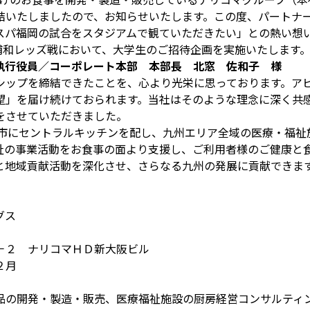
結いたしましたので、お知らせいたします。この度、パートナ
スパ福岡の試合をスタジアムで観ていただきたい」との熱い想
)浦和レッズ戦において、大学生のご招待企画を実施いたします
執行役員／コーポレート本部 本部長 北窓 佐和子 様
シップを締結できたことを、心より光栄に思っております。ア
望」を届け続けておられます。当社はそのような理念に深く共
をさせていただきました。
州市にセントラルキッチンを配し、九州エリア全域の医療・福
祉の事業活動をお食事の面より支援し、ご利用者様のご健康と
と地域貢献活動を深化させ、さらなる九州の発展に貢献できま
グス
－２ ナリコマＨＤ新大阪ビル
２月
品の開発・製造・販売、医療福祉施設の厨房経営コンサルティ