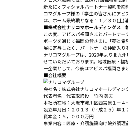
新たにオフィシャルパートナー契約を締
コマグループ様の「学生の皆さんにアビ
は、ホーム最終戦となる１１／３０(土
■株式会社ナリコマホールディングス 
この度、アビスパ福岡さまとパートナー
ポーツを通じて福岡の皆さまに「夢と希
展に寄与したく、パートナーの仲間入り
ナリコマグループは、2020年より北九
せていただいております。地域医療・福
一企業として、今後はアビスパ福岡さま
■会社概要
会社名：株式会社ナリコマホールディン
代表者名：代表取締役 竹内 美夫
本社所在地：大阪市淀川区西宮原１－４
設立年月日：２０１３（平成２５）年１
資本金：５，０００万円
事業内容：医療・介護施設向け院外調理