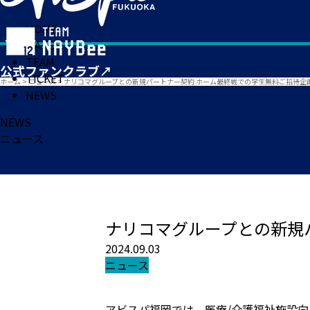
HOME
MATCH
TEAM
TICKET
ホーム
>
ニュース
>
ナリコマグループとの新規パートナー契約 ホーム最終戦での学生無料ご招待企
NEWS
NEWS
ニュース
ナリコマグループとの新規
2024.09.03
ニュース
アビスパ福岡では、医療/介護福祉施設