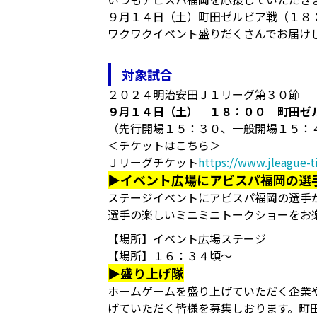
９月１４日（土）町田ゼルビア戦（１８
ワクワクイベント盛りだくさんでお届け
対象試合
２０２４明治安田Ｊ１リーグ第３０節
９月１４日（土） １８：００ 町田ゼ
（先行開場１５：３０、一般開場１５：
＜チケットはこちら＞
Ｊリーグチケット
https://www.jleague-ti
▶イベント広場にアビスパ福岡の選
ステージイベントにアビスパ福岡の選手
選手の楽しいミニミニトークショーをお
【場所】イベント広場ステージ
【場所】１６：３４頃～
▶盛り上げ隊
ホームゲームを盛り上げていただく企業
げていただく皆様を募集しおります。町