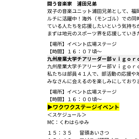
闘う音楽家 浦田兄弟
双子の音楽ユニット浦田兄弟として、福
ルチに活躍中！海外（モンゴル）での同
ている人たちを応援したいという気持ち
まずは地元のスポーツ界を応援していき
【場所】イベント広場ステージ
【時間】１６：０７頃～
九州産業大学チアリーダー部ｖｉｇｏｒ
九州産業大学チアリーダー部Ｖｉｇｏｒ
私たちは部員４１人で、部活動の応援や
みなさんに会えるのを楽しみにしており
【場所】イベント広場ステージ
【時間】１６：００頃～
▶ワクワクステージイベント
＜スケジュール＞
MC：くわはらゆみ
１５：３５ 冒頭あいさつ