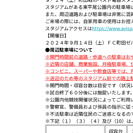
スタジアムがある東平尾公園内の駐車場
また、周辺道路および駐車場は非常に混
ご来場の際には、自家用車の使用はお控
スタジアムアクセスは
https://www.avisp
【開催日】
２０２４年９月１４日（土）ＦＣ町田
●周辺駐車場について
※開門時間前の道路・歩道への駐車はお
※近隣の店舗、商業施設、月極駐車場、
※コンビニ、スーパーや飲食店等では、
※送迎のため等のスタジアム前での路上
開門時間・収容台数は目安です（状況
試合終了６０分後には施錠いたします
公園内他競技開催状況によってご利用
警察官、警備員および係員の指示に従
不法駐車は近隣住民のご迷惑となるの
下記（１）（３）（４）及び（10）
収容台