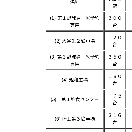
名称
数
(1) 第１野球場 ※予約
３００
専用
台
１２０
(2) 大谷第２駐車場
台
(3) 第３野球場 ※予約
３５０
専用
台
１８０
(4) 親和広場
台
７５
(5) 第１給食センター
台
３１６
(6) 陸上第３駐車場
台