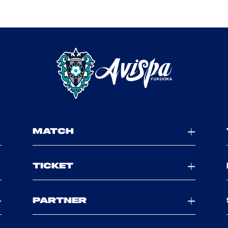
MATCH
TICKET
PARTNER