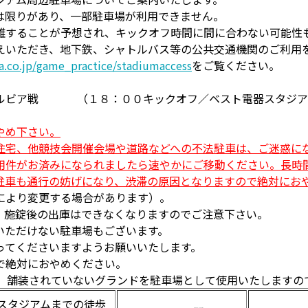
は限りがあり、一部駐車場が利用できません。
雑することが予想され、キックオフ時間に間に合わない可能性
えいただき、地下鉄、シャトルバス等の公共交通機関のご利用
a.co.jp/game_practice/stadiumaccess
をご覧ください。
ゼルビア戦 （１８：００キックオフ／ベスト電器スタジア
やめ下さい。
住宅、他競技会開催会場や道路などへの不法駐車は、ご迷惑に
用件がお済みになられましたら速やかにご移動ください。長時
駐車も通行の妨げになり、渋滞の原因となりますので絶対にお
により変更する場合があります）。
。施錠後の出庫はできなくなりますのでご注意下さい。
いただけない駐車場もございます。
ってくださいますようお願いいたします。
で絶対におやめください。
は、舗装されていないグランドを駐車場として使用いたしますの
スタジアムまでの徒歩