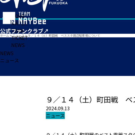
HOME
MATCH
TEAM
ホーム
>
ニュース
>
９／１４（土）町田戦 ベススタ周辺駐車場について
TICKET
NEWS
NEWS
ニュース
９／１４（土）町田戦 ベ
2024.09.13
ニュース
９／１４（土）町田戦のベスト電器スタ