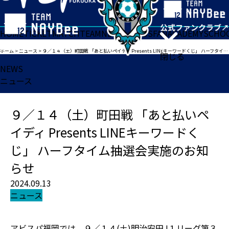
HOME
TICKET
MATCH
TEAM
NEWS
GOODS
FAN
ACADEMY
SCHO
ホーム
>
ニュース
>
９／１４（土）町田戦 「あと払いペイディ Presents LINEキーワードくじ」 ハーフタイム抽選会実施のお知らせ
閉じる
NEWS
ニュース
９／１４（土）町田戦 「あと払いペ
イディ Presents LINEキーワードく
じ」 ハーフタイム抽選会実施のお知
らせ
2024.09.13
ニュース
アビスパ福岡では、９／１４(土)明治安田J１リーグ第３