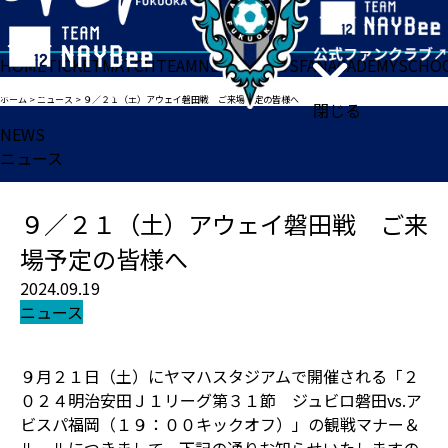
HOME
TICKET
MATCH
TEAM
NEWS
GOODS
FAN
ACADEMY
SCHO
ホーム
>
ニュース
>
９／２１（土）アウェイ磐田戦 ご来場予定の皆様へ
閉じる
NEWS
ニュース
９／２１（土）アウェイ磐田戦 ご来
場予定の皆様へ
2024.09.19
ニュース
９月２１日（土）にヤマハスタジアムで開催される「２
０２４明治安田Ｊ１リーグ第３１節 ジュビロ磐田vs.ア
ビスパ福岡（１９：００キックオフ）」の観戦マナー＆