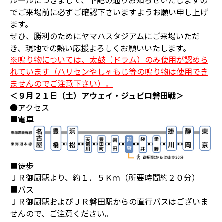
ルールにつきまして、下記の通りお知らせいたしますの
でご来場前に必ずご確認下さいますようお願い申し上げ
ます。
ぜひ、勝利のためにヤマハスタジアムにご来場いただ
き、現地での熱い応援よろしくお願いいたします。
※鳴り物については、太鼓（ドラム）のみ使用が認めら
れています（ハリセンやしゃもじ等の鳴り物は使用でき
ませんのでご注意下さい）。
＜９月２１日（土）アウェイ・ジュビロ磐田戦＞
●アクセス
■電車
■徒歩
ＪＲ御厨駅より、約１．５Ｋｍ（所要時間約２０分）
■バス
ＪＲ御厨駅およびＪＲ磐田駅からの直行バスはございま
せんので、ご注意ください。