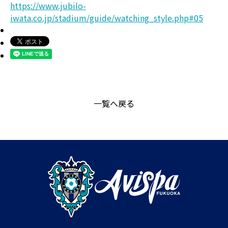
https://www.jubilo-
iwata.co.jp/stadium/guide/watching_style.php#05
一覧へ戻る