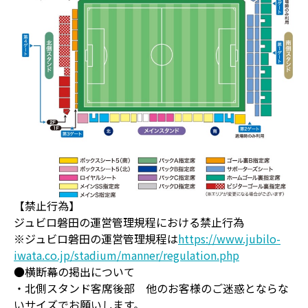
【禁止行為】
ジュビロ磐田の運営管理規程における禁止行為
※ジュビロ磐田の運営管理規程は
https://www.jubilo-
iwata.co.jp/stadium/manner/regulation.php
●横断幕の掲出について
・北側スタンド客席後部 他のお客様のご迷惑とならな
いサイズでお願いします。