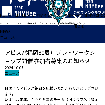
HOME
TICKET
MATCH
TEAM
NEWS
GOODS
FAN
ACADEMY
SCHO
ホーム
>
ニュース
>
アビスパ福岡30周年プレ・ワークショップ開催 参加者募集のお知らせ
閉じる
NEWS
ニュース
アビスパ福岡30周年プレ・ワークシ
ョップ開催 参加者募集のお知らせ
2024.10.07
ニュース
日頃よりアビスパ福岡を応援いただきありがとうござい
ます。
いよいよ来年、１９９５年のチーム（旧クラブ名：福岡