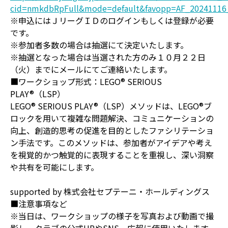
cid=nmkdbRpFull&mode=default&favopp=AF_20241116
※申込にはＪリーグＩＤのログインもしくは登録が必要
です。
※参加者多数の場合は抽選にて決定いたします。
※抽選となった場合は当選された方のみ１０月２２日
（火）までにメールにてご連絡いたします。
■ワークショップ形式：LEGO® SERIOUS
PLAY®（LSP）
LEGO® SERIOUS PLAY®（LSP）メソッドは、LEGO®ブ
ロックを用いて複雑な問題解決、コミュニケーションの
向上、創造的思考の促進を目的としたファシリテーショ
ン手法です。このメソッドは、参加者がアイデアや考え
を視覚的かつ触覚的に表現することを重視し、深い洞察
や共有を可能にします。
supported by 株式会社セプテーニ・ホールディングス
■注意事項など
※当日は、ワークショップの様子を写真および動画で撮