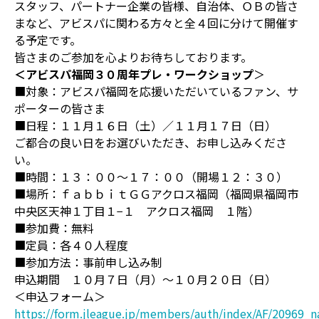
スタッフ、パートナー企業の皆様、自治体、ＯＢの皆さ
まなど、アビスパに関わる方々と全４回に分けて開催す
る予定です。
皆さまのご参加を心よりお待ちしております。
＜アビスパ福岡３０周年プレ・ワークショップ
＞
■対象：アビスパ福岡を応援いただいているファン、サ
ポーターの皆さま
■日程：１１月１６日（土）／１１月１７日（日）
ご都合の良い日をお選びいただき、お申し込みくださ
い。
■時間：１３：００～１７：００（開場１２：３０）
■場所：ｆａｂｂｉｔＧＧアクロス福岡（福岡県福岡市
中央区天神１丁目１−１ アクロス福岡 １階）
■参加費：無料
■定員：各４０人程度
■参加方法：事前申し込み制
申込期間 １０月７日（月）～１０月２０日（日）
＜申込フォーム＞
https://form.jleague.jp/members/auth/index/AF/20969_n