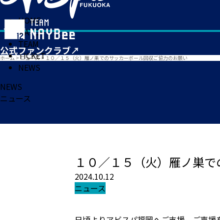
HOME
MATCH
TEAM
TICKET
ホーム
>
ニュース
>
１０／１５（火）雁ノ巣でのサッカーボール回収ご協力のお願い
NEWS
NEWS
ニュース
１０／１５（火）雁ノ巣で
2024.10.12
ニュース
日頃よりアビスパ福岡へご支援、ご声援