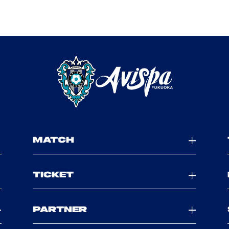
MATCH
TICKET
PARTNER