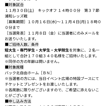
■対象試合
１１月３０日(土) キックオフ １４時００分 第３７節
浦和レッズ戦
［募集期間］１０月１６日(水)～１１月４日(月)１８時０
０分まで
［当選発表］１１月８日（金）に当選者にのみメールを
お送りいたします。
■ご招待人数、条件
短大生・専門学生・大学生・大学院生
を対象に、２名一
組として合計１７０組３４０名様をご招待いたします。
※同伴の方の年齢は問いません。
■対象席種
バック北自由ホーム［ＢＮ］
※当選者の方には、当日イベント広場の特設ブースにて
チケットとプレゼントをお渡しいたします。
※各席数に限りがございますので、ご希望に添えないこ
とがございます。
■申し込み方法