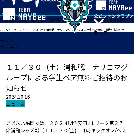
HOME
TICKET
MATCH
TEAM
NEWS
GOODS
FAN
ACADEMY
SCHO
ホーム
>
ニュース
>
１１／３０（土）浦和戦 ナリコマグループによる学生ペア無料ご招待のお知らせ
閉じる
NEWS
ニュース
１１／３０（土）浦和戦 ナリコマグ
ループによる学生ペア無料ご招待のお
知らせ
2024.10.16
ニュース
アビスパ福岡では、２０２４明治安田J１リーグ第３７
節浦和レッズ戦（１１／３０(土)１４時キックオフ/ベス