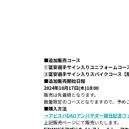
■追加販売コース
①冨安選手サイン入りユニフォームコー
②冨安選手サイン入りスパイクコース【
■追加販売開始日程
2024年10月17日(木)18:00
販売は先着順となります。
数量限定のコースとなりますので、予め
■購入方法
→アビスパDAOアンバサダー就任記念フ
上記販売ページにて販売いたします。