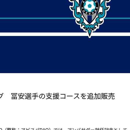
ング 冨安選手の支援コースを追加販売
O（略称：アビスパDAO）では、アンバサダー就任記念として、