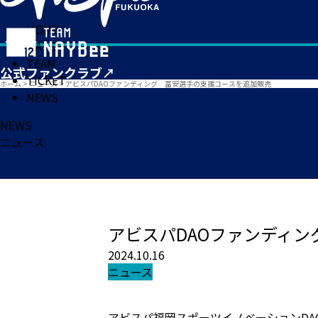
HOME
MATCH
TEAM
TICKET
ホーム
>
ニュース
>
アビスパDAOファンディング 冨安選手の支援コースを追加販売
NEWS
NEWS
ニュース
アビスパDAOファンディ
2024.10.16
ニュース
アビスパ福岡スポーツイノベーションDA