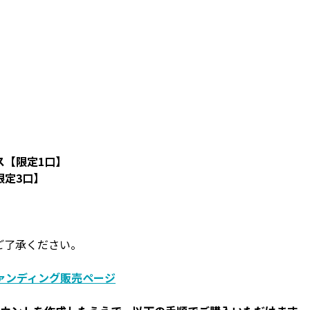
ス【限定1口】
限定3口】
ご了承ください。
ァンディング販売ページ