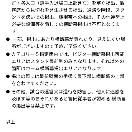
灯・各入口（選手入退場口上部含む）を塞ぐ掲出、観
客席から見切れを発生させる掲出、通路や階段、スタ
ンドを跨いでの掲出、緩衝帯への掲出、その他運営上
必要な設備等を隠しての横断幕掲出は不可となりま
す。
一部、掲出にあたり横断幕が隠れたり、見えにくい場
所がございますので予めご了承ください。
カテゴリー５指定席内では、ビジター横断幕掲出可能
エリアはスタンド最前列のみとなります。それ以外の
箇所はホーム横断幕掲出エリアとなります。
掲出の際には最前壁面の手摺り最下部に横断幕の上部
を合わせてください。
その他、試合の運営又は進行を妨害し、他人に迷惑を
及ぼす等のおそれがあると警備従事者が認める 横断幕
の掲出等は禁止です。
以上