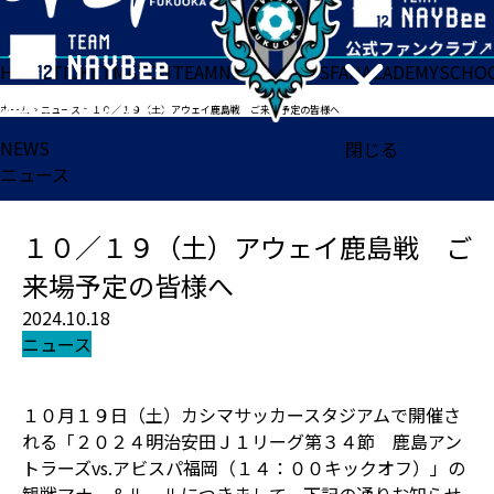
HOME
TICKET
MATCH
TEAM
NEWS
GOODS
FAN
ACADEMY
SCHO
ホーム
>
ニュース
>
１０／１９（土）アウェイ鹿島戦 ご来場予定の皆様へ
NEWS
閉じる
ニュース
１０／１９（土）アウェイ鹿島戦 ご
来場予定の皆様へ
2024.10.18
ニュース
１０月１９日（土）カシマサッカースタジアムで開催さ
れる「２０２４明治安田Ｊ１リーグ第３４節 鹿島アン
トラーズvs.アビスパ福岡（１４：００キックオフ）」の