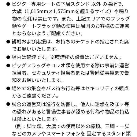
ビジター専用シートの下層スタンド 以外 の場所で、
大旗（1,015mm×1,575mmを超えるサイズ）や鳴り
物の 使用は禁止です。また、上記エリアでのフラッグ
類やゲートフラッグ類の使用は周囲のお客様のご迷惑
とならないようご配慮ください。
観戦および応援は、お持ちのチケットの指定された席
でお願いいたします。
場内は禁煙です。※喫煙所の設置はございません。
ビッグフラッグやコレオ類を使用する際は事前に運営
担当者、セキュリティ担当者または警備従事員まで告
知をお願いいたします。
場外での集会やバス待ち行為等はセキュリティの観点
からご遠慮ください。
試合の運営又は進行を妨害し、他人に迷惑を及ぼす等
の恐れがあると警備従事者が認める行為や物品の持込
は禁止といたします。
（例：脚立類、大旗での使用以外の棒類、三脚・一脚
などのカメラやスマートフォンを 固定するスタンド類