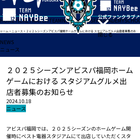
HOME
TICKET
MATCH
TEAM
NEWS
GOODS
FAN
ACADEMY
SCHO
ホーム
>
ニュース
>
２０２５シーズンアビスパ福岡ホームゲームにおける スタジアムグルメ出店者募集のお知らせ
閉じる
NEWS
ニュース
２０２５シーズンアビスパ福岡ホーム
ゲームにおける スタジアムグルメ出
店者募集のお知らせ
2024.10.18
ニュース
アビスパ福岡では、２０２５シーズンのホームゲーム開
催時にベスト電器スタジアムにて出店していただくスタ