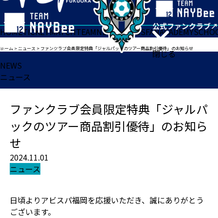
HOME
TICKET
MATCH
TEAM
NEWS
GOODS
FAN
ACADEMY
SCHO
ホーム
>
ニュース
>
ファンクラブ会員限定特典「ジャルパックのツアー商品割引優待」のお知らせ
閉じる
NEWS
ニュース
ファンクラブ会員限定特典「ジャルパ
ックのツアー商品割引優待」のお知ら
せ
2024.11.01
ニュース
日頃よりアビスパ福岡を応援いただき、誠にありがとう
ございます。