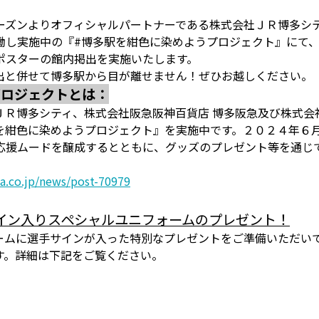
ーズンよりオフィシャルパートナーである株式会社ＪＲ博多シテ
働し実施中の『#博多駅を紺色に染めようプロジェクト』にて
ポスターの館内掲出を実施いたします。
出と併せて博多駅から目が離せません！ぜひお越しください。
プロジェクトとは：
ＪＲ博多シティ、株式会社阪急阪神百貨店 博多阪急及び株式会
を紺色に染めようプロジェクト』を実施中です。２０２４年６
応援ムードを醸成するとともに、グッズのプレゼント等を通じ
a.co.jp/news/post-70979
イン入りスペシャルユニフォームのプレゼント！
ームに選手サインが入った特別なプレゼントをご準備いただい
す。詳細は下記をご覧ください。