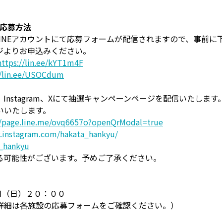
ン応募方法
LINEアカウントにて応募フォームが配信されますので、事前
ジよりお申込みください。
https://lin.ee/kYT1m4F
//lin.ee/USOCdum
E、Instagram、Xにて抽選キャンペーンページを配信いたし
いいたします。
//page.line.me/ovq6657o?openQrModal=true
.instagram.com/hakata_hankyu/
a_hankyu
る可能性がございます。予めご了承ください。
日（日）２０：００
詳細は各施設の応募フォームをご確認ください。）