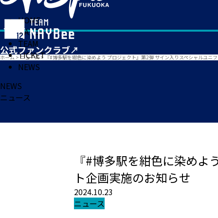
HOME
MATCH
TEAM
TICKET
ホーム
>
ニュース
>
『#博多駅を紺色に染めよう プロジェクト』第2弾 サイン入りスペシャルユニ
NEWS
NEWS
ニュース
『#博多駅を紺色に染めよう
ト企画実施のお知らせ
2024.10.23
ニュース