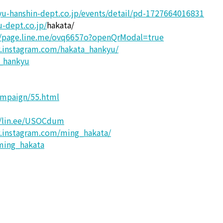
kyu-hanshin-dept.co.jp/events/detail/pd-1727664016831
-dept.co.jp/
hakata/
//page.line.me/ovq6657o?openQrModal=true
.instagram.com/hakata_hankyu/
a_hankyu
campaign/55.html
//lin.ee/USOCdum
.instagram.com/ming_hakata/
/ming_hakata