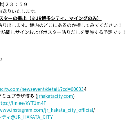
木)２３：５９
お送りいたします。
スターの掲出（※JR博多シティ、マイングのみ）
貼り出します。館内のどこにあるのか探してみてください！
を訪問しサインおよびポスター貼りだしを実施する予定です！
ジ
acity.com/newsevent/detail/?cd=00033
4
アミュプラザ博多 (
jrhakatacity.com
)
ttps://lin.ee/kYT1m4F
/www.instagram.com/jr_hakata_city_official
/
ィ@JR_HAKATA_CITY