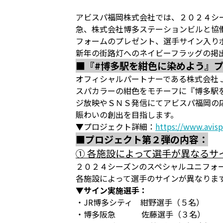
アビスパ福岡株式会社では、２０２４シ
急、株式会社博多ステーションビルと協
フォームのプレゼント、選手サイン入り
新年の街路灯へのネイビーフラッグの掲
■『#博多駅を紺色に染めよう』
オフィシャルパートナーである株式会社
スパカラーの紺色をモチーフに『博多駅
ジ放映やＳＮＳ発信にてアビスパ福岡の
賑わいの創出を目指します。
▼プロジェクト詳細：
https://www.avisp
■プロジェクト第２弾の内容：
① 各施設によって選手が異なるサ
２０２４シーズンのスペシャルユニフォ
各施設によって選手のサインが異なりま
▼サイン実施選手：
・JR博多シティ 紺野選手（５名）
・博多阪急 佐藤選手（３名）