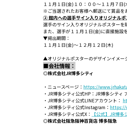
１１月１日(金)１０：００～１１月７日(
※ご当選されたお客様へ郵送にて賞品を
② 館内への選手サイン入りオリジナルポ
選手のサイン入りオリジナルポスターを
また、選手が１１月１日(金)に直接施設
▼掲出期間：
１１月１日(金)～１２月１２日(木)
▲オリジナルポスターのデザインイメー
■会社情報：
◎株式会社JR博多シティ
・ニュースページ：
https://www.jrhakat
・JR博多シティ公式HP：JR博多シティ 
・JR博多シティ公式LINEアカウント：
h
・JR博多シティ公式Instagram：
https:/
・JR博多シティ公式X：
【公式】JR博多シテ
◎株式会社阪急阪神百貨店 博多阪急