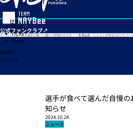
HOME
MATCH
TEAM
TICKET
ホーム
>
ニュース
>
選手が食べて選んだ自慢のおせち！！ 新春企画「２０２５お年玉付きアビスパ
NEWS
NEWS
ニュース
選手が食べて選んだ自慢の
知らせ
2024.10.24
ニュース