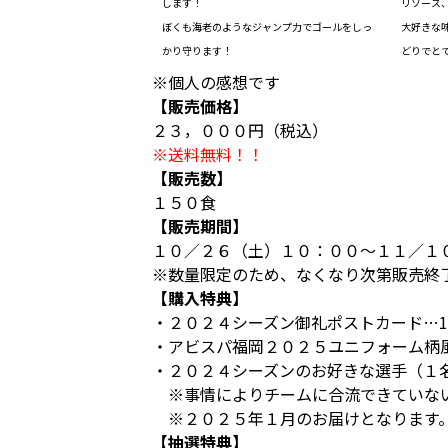
します！
リソース
ぼくも海老のようなジャンプ力でゴールをしっ
大好きな
かり守ります！
どりでと
※個人の感想です
【販売価格】
２３，０００円（税込）
※送料無料！！
【販売数】
１５０食
【販売期間】
１０／２６（土）１０：００～１１／１
※数量限定のため、なくなり次第販売終
【購入特典】
・２０２４シーズン御礼ポストカード…
・アビスパ福岡２０２５ユニフォーム柄
・２０２４シーズンのお好きな選手（１
※事情によりチームに合流できていない
※２０２５年１月のお届けとなります
【抽選特典】