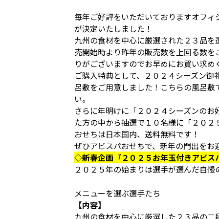
毎年ご好評をいただいておりますオフィ
が決定いたしました！
九州の食材を中心に厳選された２３品を
売開始時より昨年の販売数を上回る数を
りがございますのでお早めにお買い求め
ご購入特典として、２０２４シーズン御
呂敷をご用意しました！こちらの風呂敷
い。
さらに年明けに「２０２４シーズンのお
た方の中から抽選で１０名様に「２０２
おせちは日本国内、送料無料です！
ぜひアビスパおせちで、新年の門出をお
◇新春企画『２０２５お年玉付きアビス
２０２５年の始まりは選手が選んだ自慢
メニューを選ぶ選手たち
【内容】
九州の食材を中心に厳選した２３品の二