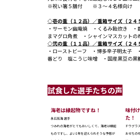
※祝い箸５膳付 ※３～４名様向け
◇壱の重（１２品）／重箱サイズ（２４
・サーモン幽庵焼 ・くるみ飴炊き ・
まマグロ角煮 ・シャインマスカットの
◇弐の重（１１品）／重箱サイズ（２４
・ローストビーフ ・博多辛子明太子 
番どり 塩こうじ味噌 ・国産黒豆の黒
試食した選手たちの声
海老は縁起物ですね！
味付
た！
永石拓海 選手
つみれの海老がとてもおいしくて、海老は縁起
ドウグラ
ものですし、よい1年を迎えられそうな予感が
おせちの