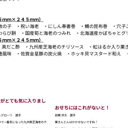
５ｍｍ×２４５ｍｍ）
数の子 ・祝い海老 ・にしん奉書巻 ・鱒の昆布巻 ・穴子
わらび餅 ・国産筍と海老のつみれ ・北海道産かぼちゃと
５ｍｍ×２４５ｍｍ）
・真だこ酢 ・九州産芝海老のチリソース ・紅はるか入り
糖風味 ・佐賀金星豚の炭火焼 ・ホッキ貝マスタード和え 
けがとても気に入りまし
おせちにはこれがないと！
スグローリ 選手
前嶋 洋太 選手
中で一番気になった九州産芝海老のチ
栗きんとんはかかせないですね！