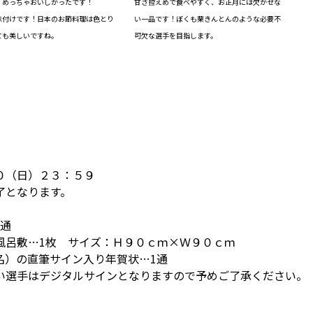
、めっちゃおいしかったです！
甘さ控えめで食べやすく、お正月には欠かせな
味付けです！日本のお節料理は色とり
い一品です！ぼくも栗きんとんのような必要不
ても美しいですね。
可欠な選手を目指します。
０（日）２３：５９
了となります。
1通
風呂敷…1枚 サイズ：Ｈ９０ｃｍ×Ｗ９０ｃｍ
名）の直筆サイン入り年賀状…1通
選手はデジタルサインとなりますので予めご了承ください。
。