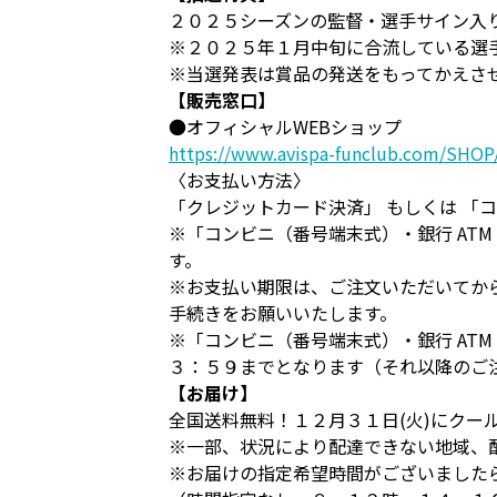
２０２５シーズンの監督・選手サイン入
※２０２５年１月中旬に合流している選
※当選発表は賞品の発送をもってかえさ
【販売窓口】
●オフィシャルWEBショップ
https://www.avispa-funclub.com/SHOP
〈お支払い方法〉
「クレジットカード決済」 もしくは 「
※「コンビニ（番号端末式）・銀行 A
す。
※お支払い期限は、ご注文いただいてか
手続きをお願いいたします。
※「コンビニ（番号端末式）・銀行 A
３：５９までとなります（それ以降のご
【お届け】
全国送料無料！１２月３１日(火)にクー
※一部、状況により配達できない地域、
※お届けの指定希望時間がございました