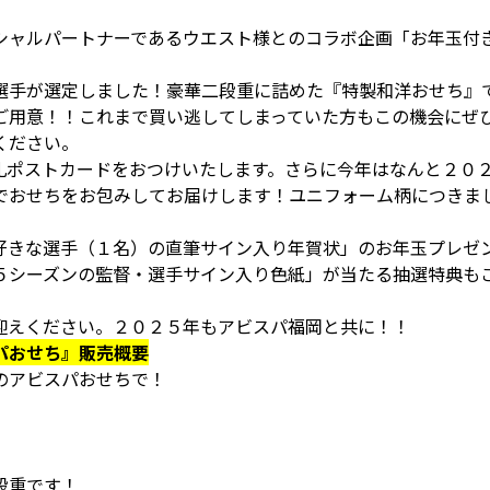
シャルパートナーであるウエスト様とのコラボ企画「お年玉付
選手が選定しました！豪華二段重に詰めた『特製和洋おせち』
ご用意！！これまで買い逃してしまっていた方もこの機会にぜ
ください。
礼ポストカードをおつけいたします。さらに今年はなんと２０
でおせちをお包みしてお届けします！ユニフォーム柄につきま
好きな選手（１名）の直筆サイン入り年賀状」のお年玉プレゼ
５シーズンの監督・選手サイン入り色紙」が当たる抽選特典も
迎えください。２０２５年もアビスパ福岡と共に！！
パおせち』販売概要
のアビスパおせちで！
段重です！