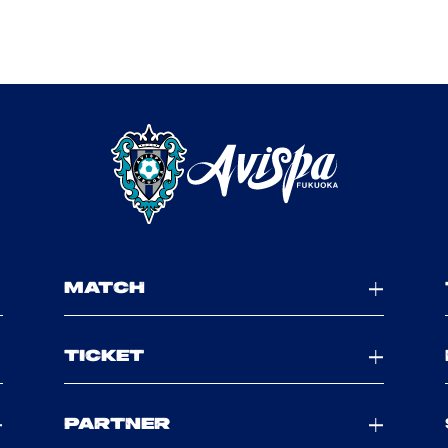
MATCH
TICKET
PARTNER