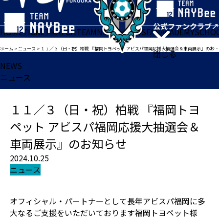
HOME
TICKET
MATCH
TEAM
NEWS
GOODS
FAN
ACADEMY
SCHO
ホーム
>
ニュース
>
１１／３（日・祝）柏戦 『福岡トヨペット アビスパ福岡応援大抽選会＆車両展示』のお知らせ
閉じる
NEWS
ニュース
１１／３（日・祝）柏戦 『福岡トヨ
ペット アビスパ福岡応援大抽選会＆
車両展示』のお知らせ
2024.10.25
ニュース
オフィシャル・パートナーとして長年アビスパ福岡に多
大なるご支援をいただいております福岡トヨペット様