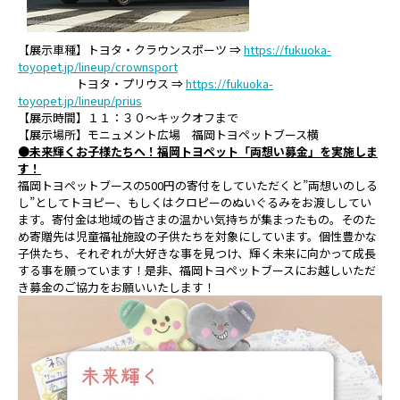
【展示車種】トヨタ・クラウンスポーツ ⇒
https://fukuoka-
toyopet.jp/lineup/crownsport
トヨタ・プリウス ⇒
https://fukuoka-
toyopet.jp/lineup/prius
【展示時間】１１：３０～キックオフまで
【展示場所】モニュメント広場 福岡トヨペットブース横
●未来輝くお子様たちへ！福岡トヨペット「両想い募金」を実施しま
す！
福岡トヨペットブースの500円の寄付をしていただくと”両想いのしる
し”としてトヨピー、もしくはクロピーのぬいぐるみをお渡ししてい
ます。寄付金は地域の皆さまの温かい気持ちが集まったもの。そのた
め寄贈先は児童福祉施設の子供たちを対象にしています。個性豊かな
子供たち、それぞれが大好きな事を見つけ、輝く未来に向かって成長
する事を願っています！是非、福岡トヨペットブースにお越しいただ
き募金のご協力をお願いいたします！