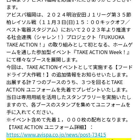
ます。
アビスパ福岡は、２０２４明治安田Ｊ１リーグ第３５節
柏レイソル戦（１１月３日(日)１５：００キックオフ／
ベスト電器スタジアム）において２０２３年より推進す
る社会連携（シャレン！）プロジェクト「FUKUOKA
TAKE ACTION！」の取り組みとして初となる、ホームゲ
ームを通した参加型イベント『TAKE ACTION Week！』
にて様々なブースを展開します。
今回は、TAKE ACTIONイベントとして実施する【フード
ドライブ大作戦！】の追加情報をお知らせいたします。
出展する計７つのブースのうち、３つを回るとTAKE
ACTION ユニフォームを先着でプレゼントいたします。
当日は専用用紙を活用したスタンプラリーを実施いたし
ますので、各ブースのスタンプを集めてユニフォームを
手に入れてください。
※イベント含めて先着１，０００枚の配布となります。
【TAKE ACTION ユニフォーム詳細】：
https://www.avispa.co.jp/news/post-73415