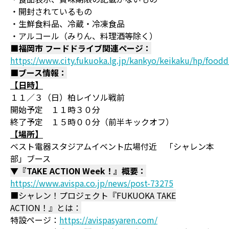
・開封されているもの
・生鮮食料品、冷蔵・冷凍食品
・アルコール（みりん、料理酒等除く）
■福岡市 フードドライブ関連ページ：
https://www.city.fukuoka.lg.jp/kankyo/keikaku/hp/food
■ブース情報：
【日時】
１１／３（日）柏レイソル戦前
開始予定 １１時３０分
終了予定 １５時００分（前半キックオフ）
【場所】
ベスト電器スタジアムイベント広場付近 「シャレン本
部」ブース
▼『TAKE ACTION Week！』概要：
https://www.avispa.co.jp/news/post-73275
■シャレン！プロジェクト『FUKUOKA TAKE
ACTION！』とは：
特設ページ：
https://avispasyaren.com/