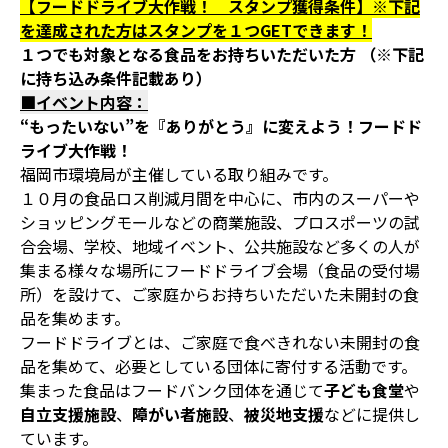
【フードドライブ大作戦！ スタンプ獲得条件】※下記
を達成された方はスタンプを１つGETできます！
１つでも対象となる食品をお持ちいただいた方 （※下記
に持ち込み条件記載あり）
■イベント内容：
“もったいない”を『ありがとう』に変えよう！フードド
ライブ大作戦！
福岡市環境局が主催している取り組みです。
１０月の食品ロス削減月間を中心に、市内のスーパーや
ショッピングモールなどの商業施設、プロスポーツの試
合会場、学校、地域イベント、公共施設など多くの人が
集まる様々な場所にフードドライブ会場（食品の受付場
所）を設けて、ご家庭からお持ちいただいた未開封の食
品を集めます。
フードドライブとは、ご家庭で食べきれない未開封の食
品を集めて、必要としている団体に寄付する活動です。
集まった食品はフードバンク団体を通じて
子ども食堂
や
自立支援施設
、
障がい者施設
、
被災地支援
などに提供し
ています。