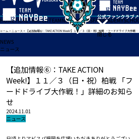
HOME
TICKET
MATCH
TEAM
NEWS
GOODS
FAN
ACADEMY
SCHO
ホーム
>
ニュース
>
【追加情報⑥：TAKE ACTION Week!】１１／３（日・祝）柏戦 「フードドライブ大作戦！」詳細のお知らせ
閉じる
NEWS
ニュース
【追加情報⑥：TAKE ACTION
Week!】１１／３（日・祝）柏戦 「フ
ードドライブ大作戦！」詳細のお知ら
せ
2024.11.01
ニュース
日頃よりアビスパ福岡を応援いただきありがとうござい