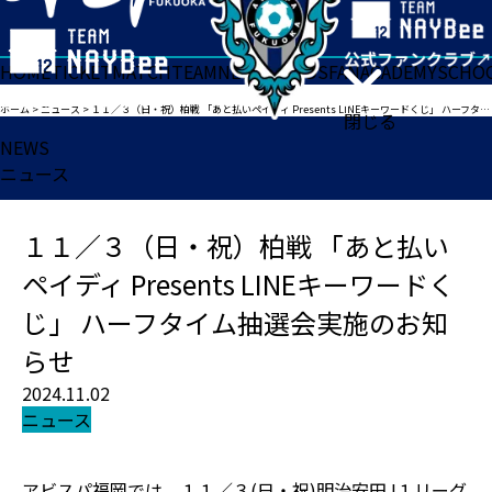
HOME
TICKET
MATCH
TEAM
NEWS
GOODS
FAN
ACADEMY
SCHO
ホーム
>
ニュース
>
１１／３（日・祝）柏戦 「あと払いペイディ Presents LINEキーワードくじ」 ハーフタイム抽選会実施のお知らせ
閉じる
NEWS
ニュース
１１／３（日・祝）柏戦 「あと払い
ペイディ Presents LINEキーワードく
じ」 ハーフタイム抽選会実施のお知
らせ
2024.11.02
ニュース
アビスパ福岡では、１１／３(日・祝)明治安田J１リーグ