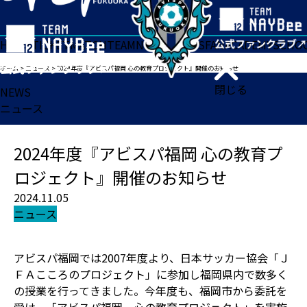
HOME
TICKET
MATCH
TEAM
NEWS
GOODS
FAN
ACADEMY
SCHO
ホーム
>
ニュース
>
2024年度『アビスパ福岡 心の教育プロジェクト』開催のお知らせ
閉じる
NEWS
ニュース
2024年度『アビスパ福岡 心の教育プ
ロジェクト』開催のお知らせ
2024.11.05
ニュース
アビスパ福岡では2007年度より、日本サッカー協会「Ｊ
ＦＡこころのプロジェクト」に参加し福岡県内で数多く
の授業を行ってきました。今年度も、福岡市から委託を