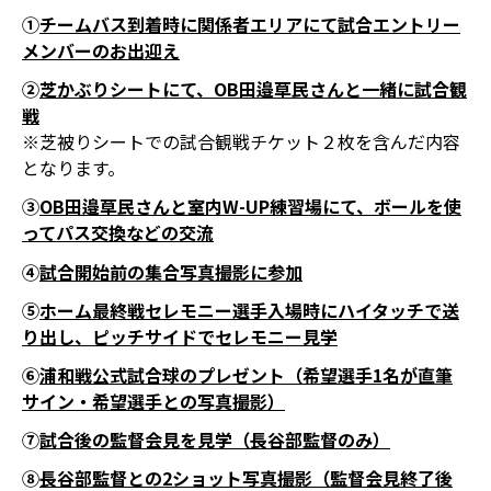
①
チームバス到着時に関係者エリアにて試合エントリー
メンバーのお出迎え
➁
芝かぶりシートにて、OB田邉草民さんと一緒に試合観
戦
※芝被りシートでの試合観戦チケット２枚を含んだ内容
となります。
③
OB田邉草民さんと室内W-UP練習場にて、ボールを使
ってパス交換などの交流
④
試合開始前の集合写真撮影に参加
⑤
ホーム最終戦セレモニー選手入場時にハイタッチで送
り出し、ピッチサイドでセレモニー見学
⑥
浦和戦公式試合球のプレゼント（希望選手1名が直筆
サイン・希望選手との写真撮影）
⑦
試合後の監督会見を見学（長谷部監督のみ）
⑧
長谷部監督との2ショット写真撮影（監督会見終了後