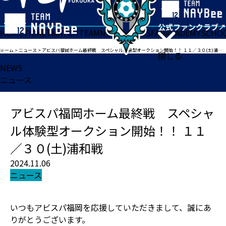
HOME
TICKET
MATCH
TEAM
NEWS
GOODS
FAN
ACADEMY
SCHO
ホーム
>
ニュース
>
アビスパ福岡ホーム最終戦 スペシャル体験型オークション開始！！ １１／３０(土)浦和戦
閉じる
NEWS
ニュース
アビスパ福岡ホーム最終戦 スペシャ
ル体験型オークション開始！！ １１
／３０(土)浦和戦
2024.11.06
ニュース
いつもアビスパ福岡を応援していただきまして、誠にあ
りがとうございます。