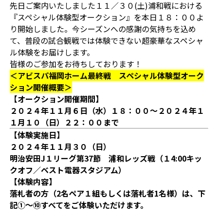
先日ご案内いたしました１１／３０(土)浦和戦における
『スペシャル体験型オークション』を本日１８：００よ
り開始しました。今シーズンへの感謝の気持ちを込め
て、普段の試合観戦では体験できない超豪華なスペシャ
ル体験をお届けします。
皆様のご参加をお待ちしております！
＜アビスパ福岡ホーム最終戦 スペシャル体験型オーク
ション開催概要＞
【オークション開催期間】
２０２４年１１月６日（水）１８：００～２０２４年１
１月１０（日）２２：００まで
【体験実施日】
２０２４年１１月３０（日）
明治安田J１リーグ第37節 浦和レッズ戦（１4:00キッ
クオフ／ベスト電器スタジアム）
【体験内容】
落札者の方（2名ペア１組もしくは落札者1名様）は、下
記①～⑩すべてをご体験いただけます。