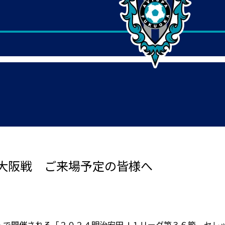
大阪戦 ご来場予定の皆様へ
で開催される「２０２４明治安田Ｊ１リーグ第３６節 セレッ