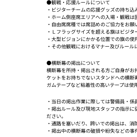
●観戦・応援ルールについて
・ビジターチームの応援グッズの持ち込
・ホーム側座席エリアへの入場・観戦は
・自由席席種では席詰めのご協力をお願
・Ｌフラッグサイズを超える旗はビジタ
・大型ビジョンにかかる位置での旗の使
・その他観戦におけるマナー及びルール
●横断幕の掲出について
横断幕を所持・掲出される方ご自身がお
ケットをお持ちでないスタンドへの横断
ガムテープなど粘着性の高いテープは使
・当日の掲出作業に際しては警備員・係
・掲出ルール及び現地スタッフの指示に
ださい。
・通路を塞いだり、跨いでの掲出は、消
・掲出中の横断幕の破損や紛失などの事