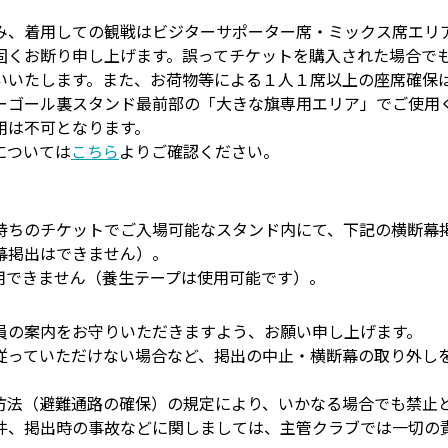
み、着用しての観戦はビジターサポーター席・ミックス席エリ
固くお断り申し上げます。誤ってチケットを購入された場合で
いいたします。また、お荷物等による１人１席以上の座席確保
ーゴール裏スタンド最前部の「大きな旗専用エリア」でご使用
用は不可となります。
については
こちら
よりご確認ください。
持ちのチケットでご入場可能なスタンド内にて、下記の横断幕
幕掲出はできません）。
用できません（養生テープは使用可能です）。
員の案内をお守りいただきますよう、お願い申し上げます。
従っていただけない場合など、掲出の中止・横断幕の取り外し
防法（避難通路の確保）の規定により、いかなる場合でも禁止
件、掲出時の事故などに関しましては、主管クラブでは一切の