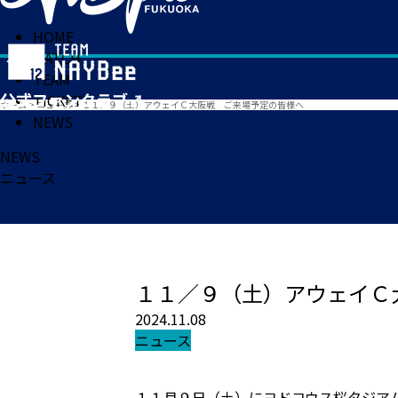
HOME
MATCH
TEAM
TICKET
ホーム
>
ニュース
>
１１／９（土）アウェイＣ大阪戦 ご来場予定の皆様へ
NEWS
NEWS
ニュース
１１／９（土）アウェイＣ
2024.11.08
ニュース
１１月９日（土）にヨドコウス桜タジアム