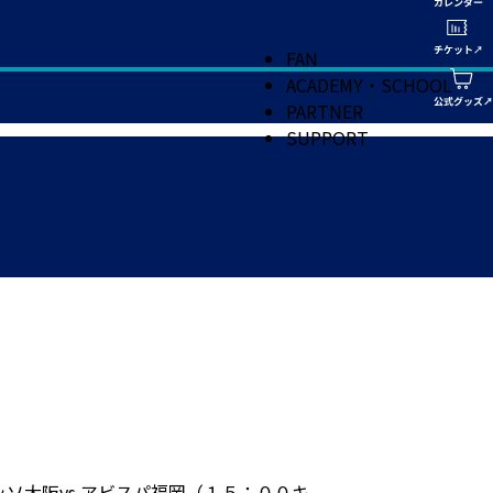
FAN
ACADEMY・SCHOOL
PARTNER
SUPPORT
ソ大阪vs.アビスパ福岡（１５：００キ