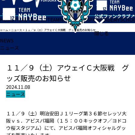
HOME
TICKET
MATCH
TEAM
NEWS
GOODS
FAN
ACADEMY
SCHO
ホーム
>
ニュース
>
１１／９（土）アウェイＣ大阪戦 グッズ販売のお知らせ
閉じる
NEWS
ニュース
１１／９（土）アウェイＣ大阪戦 グ
ッズ販売のお知らせ
2024.11.08
ニュース
１１／９（土）明治安田Ｊ１リーグ第３６節セレッソ大
阪ｖｓ．アビスパ福岡（１５：００キックオフ／ヨドコ
ウ桜スタジアム）にて、アビスパ福岡オフィシャルグッ