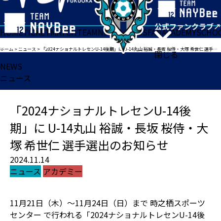
HOME
TICKET
MATCH
TEAM
NEWS
GOODS
FAN
ACADEMY
SCHO
ホーム
>
ニュース
>
「2024ナショナルトレセンU-14後期」に U-14丸山 裕誠・長坂 桜侍・大塚 希世仁 選手選出のお知らせ
閉じる
NEWS
ニュース
「2024ナショナルトレセンU-14後
期」に U-14丸山 裕誠・長坂 桜侍・大
塚 希世仁 選手選出のお知らせ
2024.11.14
ニュース
アカデミー
11月21日（木）～11月24日（日）まで 時之栖スポーツ
センター で行われる「2024ナショナルトレセンU-14後