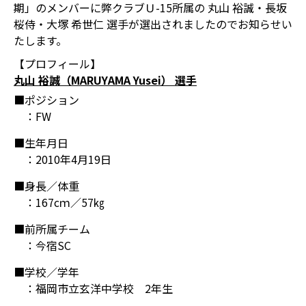
期」のメンバーに弊クラブＵ-15所属の 丸山 裕誠・長坂
桜侍・大塚 希世仁 選手が選出されましたのでお知らせい
たします。
【プロフィール】
丸山 裕誠（MARUYAMA Yusei） 選手
■ポジション
：FW
■生年月日
：2010年4月19日
■身長／体重
：167cｍ／57㎏
■前所属チーム
：今宿SC
■学校／学年
：福岡市立玄洋中学校 2年生