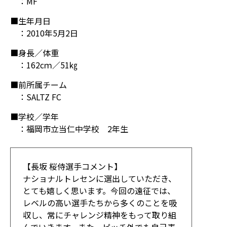
：MF
■生年月日
：2010年5月2日
■身長／体重
：162cｍ／51㎏
■前所属チーム
：SALTZ FC
■学校／学年
：福岡市立当仁中学校 2年生
【長坂 桜侍選手コメント】
ナショナルトレセンに選出していただき、
とても嬉しく思います。今回の遠征では、
レベルの高い選手たちから多くのことを吸
収し、常にチャレンジ精神をもって取り組