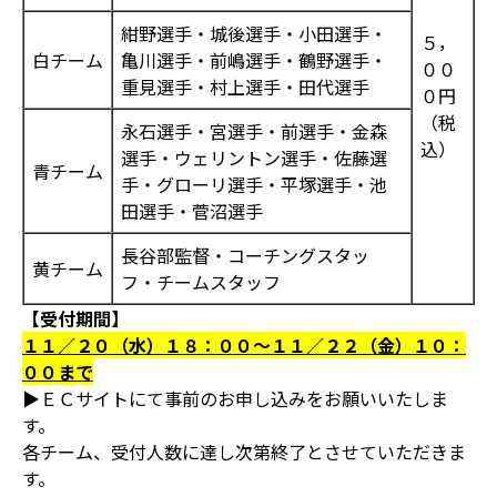
紺野選手・城後選手・小田選手・
５，
白チーム
亀川選手・前嶋選手・鶴野選手・
００
重見選手・村上選手・田代選手
０円
（税
永石選手・宮選手・前選手・金森
込）
選手・ウェリントン選手・佐藤選
青チーム
手・グローリ選手・平塚選手・池
田選手・菅沼選手
長谷部監督・コーチングスタッ
黄チーム
フ・チームスタッフ
【受付期間】
１１／２０（水）１８：００～１１／２２（金）１０：
００まで
▶ＥＣサイトにて事前のお申し込みをお願いいたしま
す。
各チーム、受付人数に達し次第終了とさせていただきま
す。