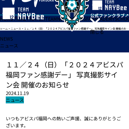
HOME
TICKET
MATCH
TEAM
NEWS
GOODS
FAN
ACADEMY
SCHO
ホーム
>
ニュース
>
１１／２４（日）「２０２４アビスパ福岡ファン感謝デー」 写真撮影サイン会 開催のお知らせ
閉じる
NEWS
ニュース
１１／２４（日）「２０２４アビスパ
福岡ファン感謝デー」 写真撮影サイ
ン会 開催のお知らせ
2024.11.19
ニュース
いつもアビスパ福岡への熱いご声援、誠にありがとうご
ざいます。