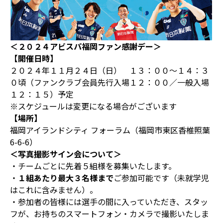
＜２０２４アビスパ福岡ファン感謝デー＞
【開催日時】
２０２４年１１月２４日（日） １３：００～１４：３
０頃（ファンクラブ会員先行入場１２：００／一般入場
１２：１５）予定
※スケジュールは変更になる場合がございます
【場所】
福岡アイランドシティ フォーラム（福岡市東区香椎照葉
6-6-6）
＜写真撮影サイン会について＞
・チームごとに先着５組様を募集いたします。
・
１組あたり最大３名様まで
ご参加可能です（未就学児
はこれに含みません）。
・参加者の皆様には選手の間に入っていただき、スタッ
フが、お持ちのスマートフォン・カメラで撮影いたしま