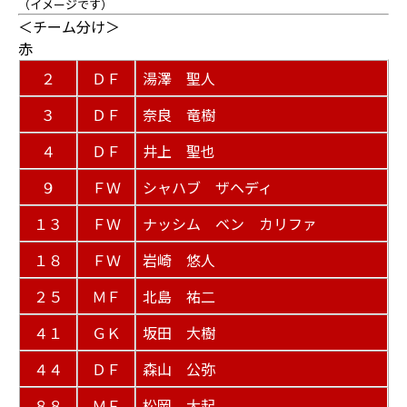
（イメージです）
＜チーム分け＞
赤
２
ＤＦ
湯澤 聖人
３
ＤＦ
奈良 竜樹
４
ＤＦ
井上 聖也
９
ＦＷ
シャハブ ザヘディ
１３
ＦＷ
ナッシム ベン カリファ
１８
ＦＷ
岩崎 悠人
２５
ＭＦ
北島 祐二
４１
ＧＫ
坂田 大樹
４４
ＤＦ
森山 公弥
８８
ＭＦ
松岡 大起