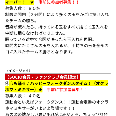
ィーバー！ ★
事前に参加者募集！！
募集人数 ： ８０名
制限時間内（２分間）により多くの玉をかごに投げ入れ
たチームの勝ち。
音楽が流れたら、持っている玉をすべて捨てて玉入れを
中断し踊らなければなりません。
踊っている途中で合図が鳴ったら玉入れを再開。
時間内にたくさんの玉を入れるか、手持ちの玉を全部カ
ゴに入れたチームの勝ちとなります。
（イメージです）
【SOCIO会員・ファンクラブ会員限定】
④
心も踊る♪ハッピーフォークダンスタイム！（オクラ
ホマ・ミキサー）★
事前に参加者募集！！
募集人数 ： ４０名
運動会といえばフォークダンス！！運動会定番のオクラ
ホマミキサーがいよいよ登場です！！
あの頃の懐かしい思い出?!がよみがえる、ちょっぴり特