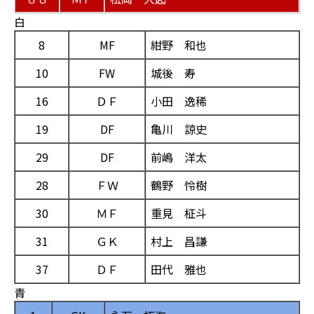
白
8
MF
紺野 和也
10
FW
城後 寿
16
ＤＦ
小田 逸稀
19
DF
亀川 諒史
29
DF
前嶋 洋太
28
ＦＷ
鶴野 怜樹
30
ＭＦ
重見 柾斗
31
ＧＫ
村上 昌謙
37
ＤＦ
田代 雅也
青