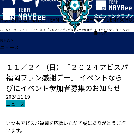
HOME
TICKET
MATCH
TEAM
NEWS
GOODS
FAN
ACADEMY
SCHO
ホーム
>
ニュース
>
１１／２４（日）「２０２４アビスパ福岡ファン感謝デー」 イベントならびにイベント参加者募集のお知らせ
閉じる
NEWS
ニュース
１１／２４（日）「２０２４アビスパ
福岡ファン感謝デー」 イベントなら
びにイベント参加者募集のお知らせ
2024.11.19
ニュース
いつもアビスパ福岡を応援いただき誠にありがとうござ
います。