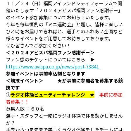
１１／２４（日）福岡アイランドシティフォーラムで開
催いたします「２０２４アビスパ福岡ファン感謝デー」
のイベント参加募集についてお知らせいたします。
今年も毎年恒例の「ミニ運動会」と題し、皆様に楽しい
ひと時をお届けできればと、選手とのふれあい企画など
様々なイベントをご用意してお待ちしております。
ぜひ皆さんでご参加ください！
＜２０２４アビスパ福岡ファン感謝デー＞
ファン感のチケットについてはこちら ▶
https://www.avispa.co.jp/news/post-73841
参加イベントは事前申込制となります
＜競技イベント＞ ★が事前に参加者を募集する競
技です
①
ラジオ体操ビューティーチャレンジ ★
事前に参加
者募集！！
募集人数 ：６０名
選手・スタッフと一緒にラジオ体操で体を動かしません
か？
手先からつま先まで美しくラジオ体操をしたチームには