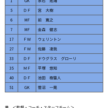
1
GK
永石 拓海
5
ＤＦ
宮 大樹
6
MF
前 寛之
7
MF
金森 健志
17
ＦＷ
ウェリントン
27
ＦＷ
佐藤 凌我
33
ＤＦ
ドウグラス グローリ
35
ＭＦ
平塚 悠知
40
ＤＦ
池田 樹雷人
51
GK
菅沼 一晃
黄 ＜監督・コーチ・スタッフチーム＞