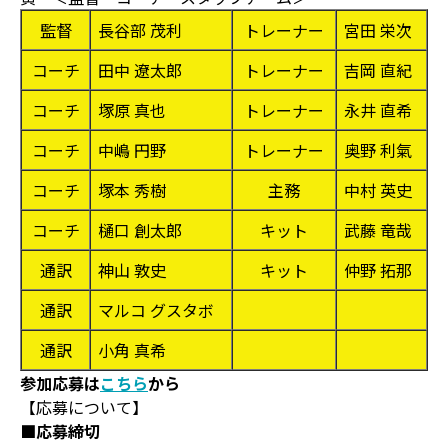
監督
長谷部 茂利
トレーナー
宮田 栄次
コーチ
田中 遼太郎
トレーナー
吉岡 直紀
コーチ
塚原 真也
トレーナー
永井 直希
コーチ
中嶋 円野
トレーナー
奥野 利氣
コーチ
塚本 秀樹
主務
中村 英史
コーチ
樋口 創太郎
キット
武藤 竜哉
通訳
神山 敦史
キット
仲野 拓那
通訳
マルコ グスタボ
通訳
小角 真希
参加応募は
こちら
から
【応募について】
■応募締切