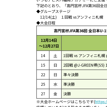
下記のとおり、「高円宮杯JFA第36回全
◆グループステージ
12/14(土) １回戦 vsアンフィニ札幌 @J
◆大会日程
高円宮杯JFA第36回 全日本U
12月14日
～12月27日
14
土
1回戦 vs アンフィニ札幌 @J
15
日
2回戦 @J-GREEN堺(S5) 1
22
日
準々決勝
25
水
準決勝
27
金
決勝
※大会ホームページはこちらです(
https: