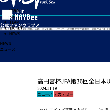
HOME
MATCH
TEAM
TICKET
ホーム
>
ニュース
>
高円宮杯JFA第36回全日本U-15サッカー選手権大会対戦相手・会場が決定しま
NEWS
NEWS
ニュース
高円宮杯JFA第36回全日
2024.11.19
ニュース
アカデミー
いつもアビスパ福岡アカデミーにご支援