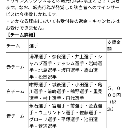
・サイン入りグッズなどの転売行為は禁止とさせて頂き
ます。なお、転売行為が発覚した該当者へのサインサー
ビスは今後致しかねます。
・いかなる理由においても受付後の返金・キャンセルは
お受けできません。
【チーム詳細】
支援金
チーム
選手
額
湯澤選手・奈良選手・井上選手・シ
ャハブ選手・ナッシム選手
・
岩崎選
赤チーム
手・北島選手・坂田選手・森山選
手・松岡選手
紺野選手・城後選手・小田選手・亀
５，０
白チーム
川選手・前嶋選手・鶴野選手・重見
００円
選手・村上選手・田代選手
（税
永石選手・宮選手・前選手・金森選
込）
手・ウェリントン選手・佐藤選手・
青チーム
グローリ選手・平塚選手・池田選
手・菅沼選手