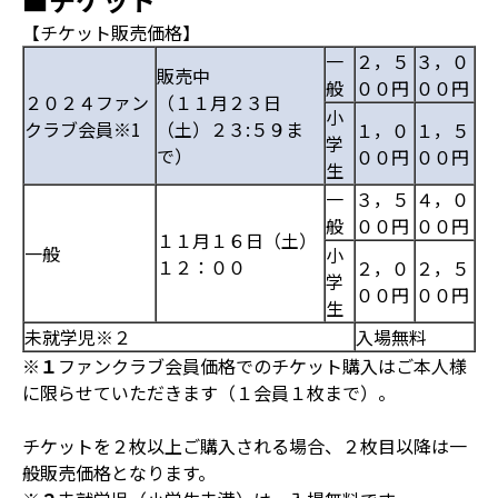
【チケット販売価格】
一
２，５
３，０
販売中
般
００円
００円
２０２４ファン
（１１月２３日
小
クラブ会員
※1
（土）２３:５９ま
１，０
１，５
学
で）
００円
００円
生
一
３，５
４，０
般
００円
００円
１１月１６日（土）
一般
小
１２：００
２，０
２，５
学
００円
００円
生
未就学児
※２
入場無料
※
１
ファンクラブ会員価格でのチケット購入はご本人様
に限らせていただきます（１会員１枚まで）。
チケットを２枚以上ご購入される場合、２枚目以降は一
般販売価格となります。