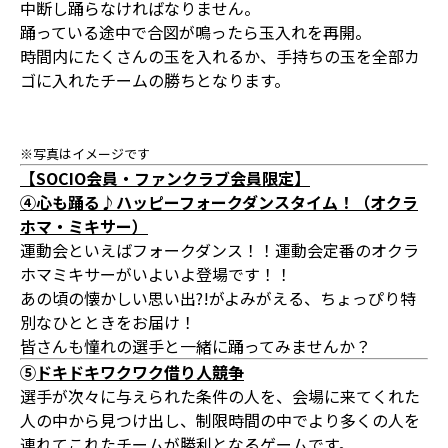
中断し踊らなければなりません。
踊っている途中で合図が鳴ったら玉入れを再開。
時間内にたくさんの玉を入れるか、手持ちの玉を全部カ
ゴに入れたチームの勝ちとなります。
※写真はイメージです
【SOCIO会員・ファンクラブ会員限定】
④心も踊る♪ハッピーフォークダンスタイム！（オクラ
ホマ・ミキサー）
運動会といえばフォークダンス！！運動会定番のオクラ
ホマミキサーがいよいよ登場です！！
あの頃の懐かしい思い出?!がよみがえる、ちょっぴり特
別なひとときをお届け！
皆さんも憧れの選手と一緒に踊ってみませんか？
⑤
ドキドキワクワク借り人競争
選手が次々に与えられた条件の人を、会場に来てくれた
人の中から見つけ出し、制限時間の中でより多くの人を
連れてこれたチームが勝利となるゲームです。