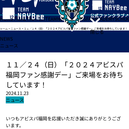
HOME
TICKET
MATCH
TEAM
NEWS
GOODS
FAN
ACADEMY
SCHO
ホーム
>
ニュース
>
１１／２４（日）「２０２４アビスパ福岡ファン感謝デー」ご来場をお待ちしています！
閉じる
NEWS
ニュース
１１／２４（日）「２０２４アビスパ
福岡ファン感謝デー」ご来場をお待ち
しています！
2024.11.23
ニュース
いつもアビスパ福岡を応援いただき誠にありがとうござ
います。