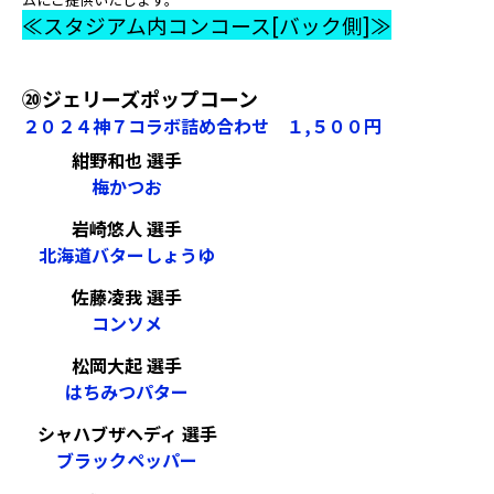
≪スタジアム内コンコース[バック側]≫
⑳ジェリーズポップコーン
２０２４神７コラボ詰め合わせ １,５００円
紺野和也 選手
梅かつお
岩崎悠人 選手
北海道バターしょうゆ
佐藤凌我 選手
コンソメ
松岡大起 選手
はちみつパター
シャハブザヘディ 選手
ブラックペッパー