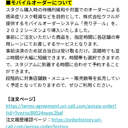
■モバイルオーダーについて
スタグル購入時の待機列緩和や対面でのオーダーによる
感染症リスク軽減などを目的として、株式会社ウフルが
提供するモバイルオーダーシステム「売り子―ル」を、
２０２２シーズンより導入いたしました。
事前にご注文いただいた商品を、指定時間に各店舗の専
用レーンにてお渡しするサービスとなります。
事前決済のため試合当日は受け取るだけ。混雑時でも並
ぶ時間が大幅に短縮できます。時間帯も選択できますの
で、スタジアムに到着する時間に合わせて予約すること
ができます。
段階的に対象店舗数・メニュー・販売数等を拡充してい
く予定となっておりますので、ぜひご利用ください。
【注文ページ】
https://terms-agreement.uri-call.com/avispa-order?
tid=5ynzjsc80024nupc2baf
注文履歴確認ページ：
https://orderhistory.uri-
call.com/avispa-order/history