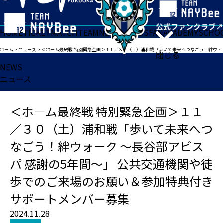
HOME
TICKET
MATCH
TEAM
NEWS
GOODS
FAN
ACADEMY
SCHO
ホーム
>
ニュース
>
＜ホーム最終戦 特別緊急企画＞１１／３０（土）浦和戦「歩いて未来へつなごう！絆ウォーク ～長谷部アビスパ 感謝の5年間～」 公共交通機関や徒歩でのご来場のお願い＆参加特典付きサポートメンバー募集
閉じる
NEWS
ニュース
＜ホーム最終戦 特別緊急企画＞１１
／３０（土）浦和戦「歩いて未来へつ
なごう！絆ウォーク ～長谷部アビス
パ 感謝の5年間～」 公共交通機関や徒
歩でのご来場のお願い＆参加特典付き
サポートメンバー募集
2024.11.28